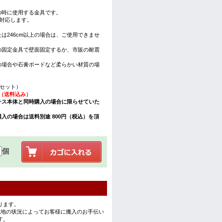
せの時に使用する金具です。
mに対応します。
たは246cm以上の場合は、ご使用できませ
の固定金具で壁面固定するか、市販の耐震
の場合や石膏ボードなど柔らかい材質の場
本1セット）
円（送料込み）
チス本体と同時購入の場合に限らせていた
入の場合は送料別途 800円（税込）を頂
個
ります。
現地の状況によってお客様に搬入のお手伝い
す。