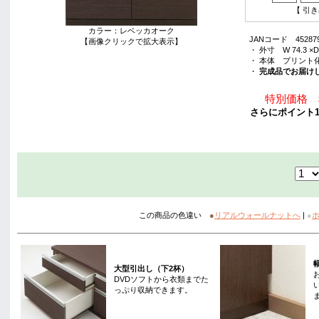
【 引
カラー：レベッカオーク
JANコード 452879
【画像クリックで拡大表示】
・ 外寸 W 74.3 ×D 4
・ 本体 プリント
・
完成品でお届け
特別価格 税
さらにポイント1
この商品の色違い
●
リアルウォールナットへ
|
●
大型引出し（下2杯）
DVDソフトから衣類までた
っぷり収納できます。