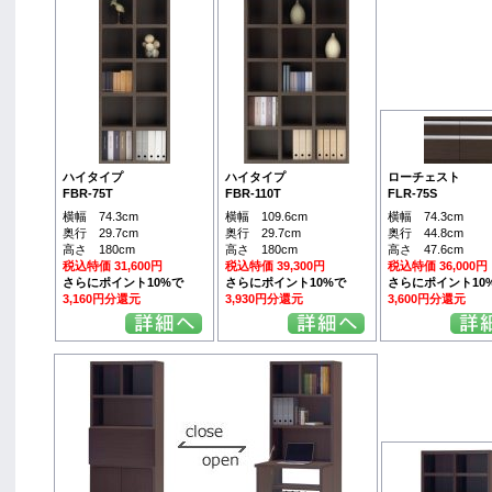
ハイタイプ
ハイタイプ
ローチェスト
FBR-75T
FBR-110T
FLR-75S
横幅 74.3cm
横幅 109.6cm
横幅 74.3cm
奥行 29.7cm
奥行 29.7cm
奥行 44.8cm
高さ 180cm
高さ 180cm
高さ 47.6cm
税込特価 31,600円
税込特価 39,300円
税込特価 36,000円
さらにポイント10%で
さらにポイント10%で
さらにポイント10
3,160円分還元
3,930円分還元
3,600円分還元