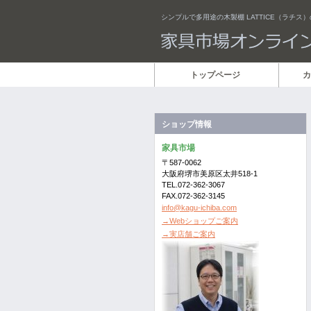
シンプルで多用途の木製棚 LATTICE（ラチス
トップページ
カ
ショップ情報
家具市場
〒587-0062
大阪府堺市美原区太井518-1
TEL.072-362-3067
FAX.072-362-3145
info@kagu-ichiba.com
→Webショップご案内
→実店舗ご案内