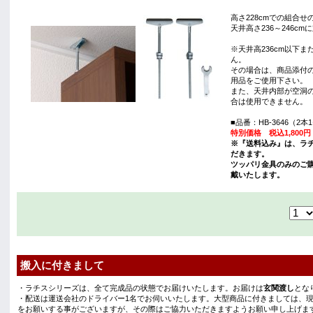
高さ228cmでの組合
天井高さ236～246c
※天井高236cm以下ま
ん。
その場合は、商品添付
用品をご使用下さい。
また、天井内部が空洞
合は使用できません。
■品番：HB-3646（2
特別価格 税込1,800
※『送料込み』は、ラ
だきます。
ツッパリ金具のみのご購
戴いたします。
搬入に付きまして
・ラチスシリーズは、全て完成品の状態でお届けいたします。お届けは
玄関渡し
とな
・配送は運送会社のドライバー1名でお伺いいたします。大型商品に付きましては、
をお願いする事がございますが、その際はご協力いただきますようお願い申し上げま