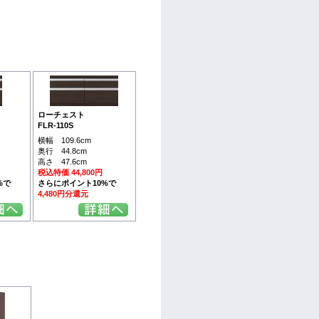
ローチェスト
FLR-110S
横幅 109.6cm
奥行 44.8cm
高さ 47.6cm
税込特価 44,800円
%で
さらにポイント10%で
4,480円分還元