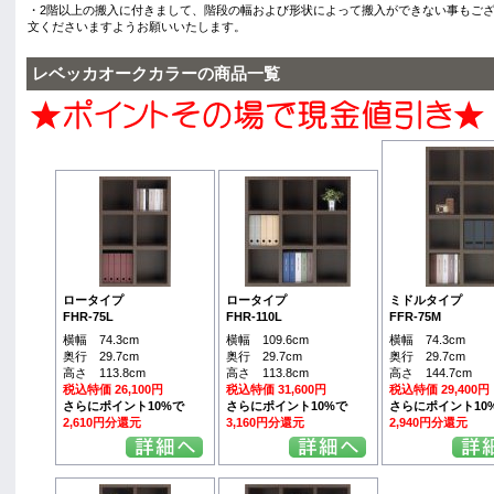
・2階以上の搬入に付きまして、階段の幅および形状によって搬入ができない事もご
文くださいますようお願いいたします。
レベッカオークカラーの商品一覧
ロータイプ
ロータイプ
ミドルタイプ
FHR-75L
FHR-110L
FFR-75M
横幅 74.3cm
横幅 109.6cm
横幅 74.3cm
奥行 29.7cm
奥行 29.7cm
奥行 29.7cm
高さ 113.8cm
高さ 113.8cm
高さ 144.7cm
税込特価 26,100円
税込特価 31,600円
税込特価 29,400円
さらにポイント10%で
さらにポイント10%で
さらにポイント10
2,610円分還元
3,160円分還元
2,940円分還元