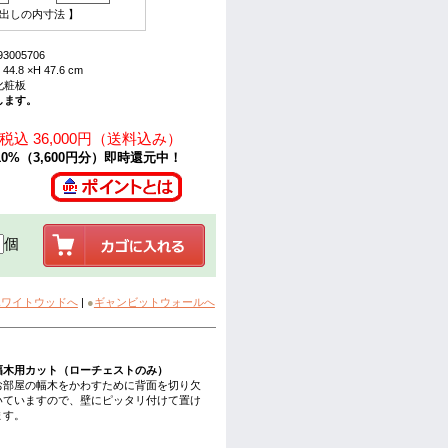
き出しの内寸法 】
3005706
4.8 ×H 47.6 cm
化粧板
します。
込 36,000円（送料込み）
0%（3,600円分）即時還元中！
個
ホワイトウッドへ
|
●
ギャンビットウォールへ
幅木用カット（ローチェストのみ）
お部屋の幅木をかわすために背面を切り欠
いていますので、壁にピッタリ付けて置け
ます。