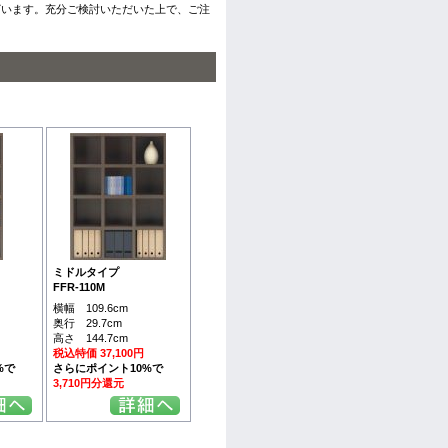
ざいます。充分ご検討いただいた上で、ご注
ミドルタイプ
FFR-110M
横幅 109.6cm
奥行 29.7cm
高さ 144.7cm
税込特価 37,100円
%で
さらにポイント10%で
3,710円分還元