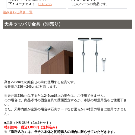
下：ローチェスト
FLR-75S
（このページの商品です）
組み合わせ高さ一覧
天井ツッパリ金具（別売り）
高さ228cmでの組合せの時に使用する金具です。
天井高さ236～246cmに対応します。
※天井高236cm以下または246cm以上の場合は、ご使用できません。
その場合は、商品添付の固定金具で壁面固定するか、市販の耐震用品をご使用下さ
い。
また、天井内部が空洞の場合や石膏ボードなど柔らかい材質の場合は使用できませ
ん。
■品番：HB-3646（2本1セット）
特別価格 税込1,800円（送料込み）
※『送料込み』は、ラチス本体と同時購入の場合に限らせていただきます。