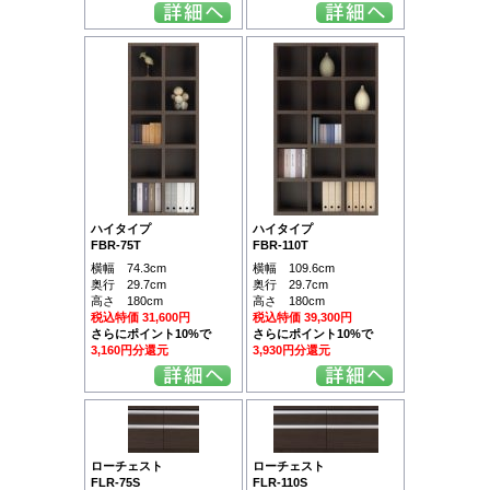
ハイタイプ
ハイタイプ
FBR-75T
FBR-110T
横幅 74.3cm
横幅 109.6cm
奥行 29.7cm
奥行 29.7cm
高さ 180cm
高さ 180cm
税込特価 31,600円
税込特価 39,300円
さらにポイント10%で
さらにポイント10%で
3,160円分還元
3,930円分還元
ローチェスト
ローチェスト
FLR-75S
FLR-110S