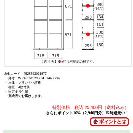
【 内寸法 】※
●
印は可動式の棚です。
JANコード 4528793011677
・ 外寸 W 74.3 ×D 29.7 ×H 144.7 cm
・ 本体 プリント化粧板
・ 棚板 4枚付属
・ 固定金具付属
・
完成品でお届けします。
特別価格 税込 29,400円（送料込み）
さらにポイント10%（2,940円分）即時還元中！