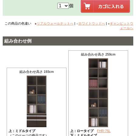
個
この商品の色違い
●
リアルウォールナットへ
|
●
ホワイトウッドへ
|
●
ギャンビットウ
ォールへ
組み合わせ例
組み合わせ高さ 259cm
組み合わせ高さ 193cm
上：ミドルタイプ
上：ロータイプ
FHR-75L
（このページの商品です）
下：ミドルタイプ