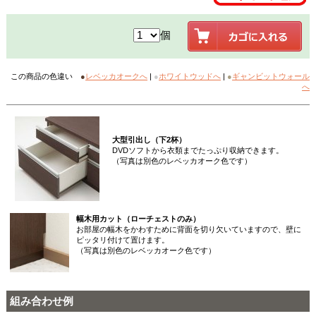
個
この商品の色違い
●
レベッカオークへ
|
●
ホワイトウッドへ
|
●
ギャンビットウォール
へ
大型引出し（下2杯）
DVDソフトから衣類までたっぷり収納できます。
（写真は別色のレベッカオーク色です）
幅木用カット（ローチェストのみ）
お部屋の幅木をかわすために背面を切り欠いていますので、壁に
ピッタリ付けて置けます。
（写真は別色のレベッカオーク色です）
組み合わせ例