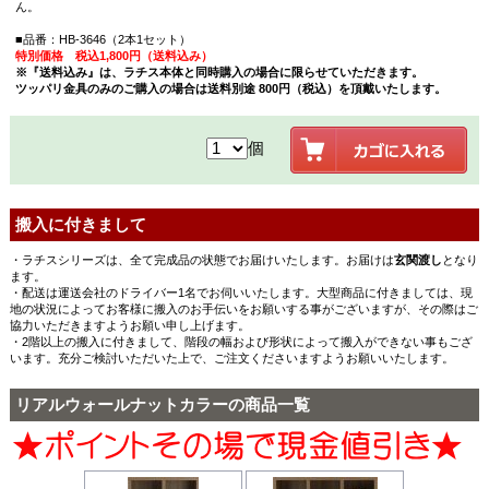
ん。
■品番：HB-3646（2本1セット）
特別価格 税込1,800円（送料込み）
※『送料込み』は、ラチス本体と同時購入の場合に限らせていただきます。
ツッパリ金具のみのご購入の場合は送料別途 800円（税込）を頂戴いたします。
個
搬入に付きまして
・ラチスシリーズは、全て完成品の状態でお届けいたします。お届けは
玄関渡し
となり
ます。
・配送は運送会社のドライバー1名でお伺いいたします。大型商品に付きましては、現
地の状況によってお客様に搬入のお手伝いをお願いする事がございますが、その際はご
協力いただきますようお願い申し上げます。
・2階以上の搬入に付きまして、階段の幅および形状によって搬入ができない事もござ
います。充分ご検討いただいた上で、ご注文くださいますようお願いいたします。
リアルウォールナットカラーの商品一覧