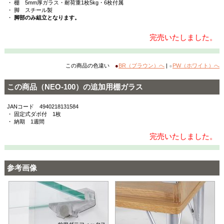
・ 棚 5mm厚ガラス・耐荷重1枚5kg・6枚付属
・ 脚 スチール製
・
脚部のみ組立となります。
完売いたしました。
この商品の色違い
●
BR（ブラウン）へ
|
●
PW（ホワイト）へ
この商品（NEO-100）の追加用棚ガラス
JANコード 4940218131584
・ 固定式ダボ付 1枚
・ 納期 1週間
完売いたしました。
参考画像