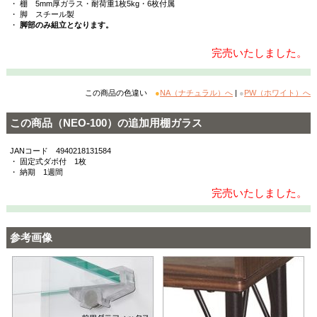
・ 棚 5mm厚ガラス・耐荷重1枚5kg・6枚付属
・ 脚 スチール製
・
脚部のみ組立となります。
完売いたしました。
この商品の色違い
●
NA（ナチュラル）へ
|
●
PW（ホワイト）へ
この商品（NEO-100）の追加用棚ガラス
JANコード 4940218131584
・ 固定式ダボ付 1枚
・ 納期 1週間
完売いたしました。
参考画像