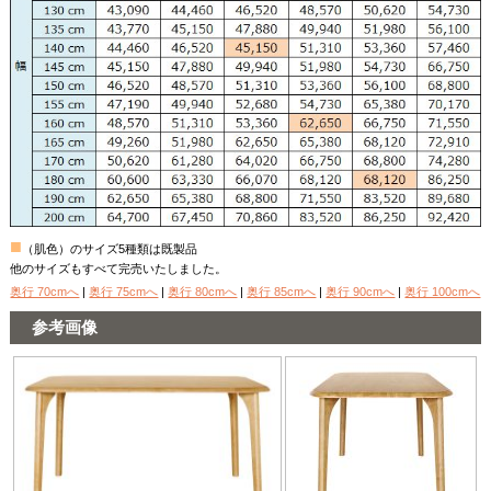
■
（肌色）のサイズ5種類は既製品
他のサイズもすべて完売いたしました。
奥行 70cmへ
|
奥行 75cmへ
|
奥行 80cmへ
|
奥行 85cmへ
|
奥行 90cmへ
|
奥行 100cmへ
参考画像