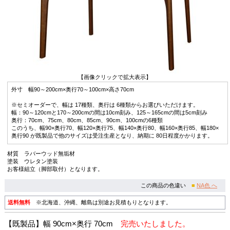
【画像クリックで拡大表示】
外寸 幅90～200cm×奥行70～100cm×高さ70cm
※セミオーダーで、幅は 17種類、奥行は 6種類からお選びいただけます。
幅：90～120cmと170～200cmの間は10cm刻み、125～165cmの間は5cm刻み
奥行：70cm、75cm、80cm、85cm、90cm、100cmの6種類
このうち、幅90×奥行70、幅120×奥行75、幅140×奥行80、幅160×奥行85、幅180×
奥行90 が既製品で他のサイズは受注生産となり、納期に 80日程度かかります。
材質 ラバーウッド無垢材
塗装 ウレタン塗装
お客様組立（脚部取付）となります。
この商品の色違い
■
NA色 へ
送料無料
※北海道、沖縄、離島は別途お見積もりとなります。
【既製品】幅 90cm×奥行 70cm
完売いたしました。