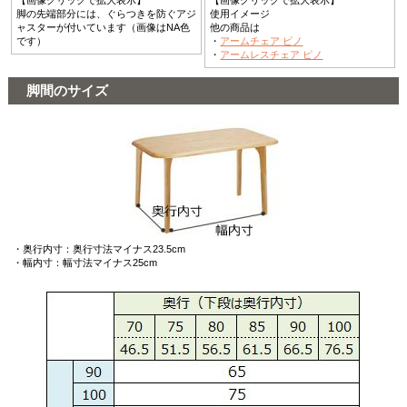
【画像クリックで拡大表示】
【画像クリックで拡大表示】
脚の先端部分には、ぐらつきを防ぐアジ
使用イメージ
ャスターが付いています（画像はNA色
他の商品は
です）
・
アームチェア ピノ
・
アームレスチェア ピノ
脚間のサイズ
・奥行内寸：奥行寸法マイナス23.5cm
・幅内寸：幅寸法マイナス25cm