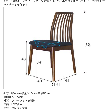
また、張地は、ファブリックと見間違うほどのPVC生地を使用しており、汚れてもサ
ッと拭けて安心です。
【寸法】
外寸 幅46cm×奥行53.5cm×高さ82cm
座面高さ 43cm
材質 ラバーウッド無垢材
座面 PVC張込
塗装 ウレタン塗装