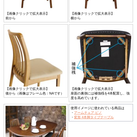
【画像クリックで拡大表示】
【画像クリックで拡大表示】
前から
横から
【画像クリックで拡大表示】
【画像クリックで拡大表示】
後から（画像はフレーム色：NAです）
座面の裏側には補強桟を4本配置し、強
度を高めています。
使用イメージに使われている商品は
・
アームチェア ピノ
・
変形 4本脚タイプテーブル