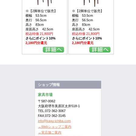
※【2脚単位で販売】
※【2脚単位で販売】
横幅 53.5cm
横幅 53.5cm
奥行 56.5cm
奥行 56.5cm
高さ 83cm
高さ 83cm
座面高さ 42.5cm
座面高さ 42.5cm
税込特価 21,800円
税込特価 21,800円
さらにポイント10%
さらにポイント10%
2,180円分還元
2,180円分還元
ショップ情報
家具市場
〒587-0062
大阪府堺市美原区太井518-1
TEL.072-362-3067
FAX.072-362-3145
info@kagu-ichiba.com
→Webショップご案内
→実店舗ご案内