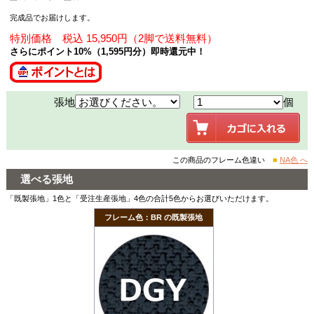
完成品でお届けします。
特別価格 税込 15,950円（2脚で送料無料）
さらにポイント10%（1,595円分）即時還元中！
張地
個
この商品のフレーム色違い
■
NA色 へ
選べる張地
「既製張地」1色と「受注生産張地」4色の合計5色からお選びいただけます。
フレーム色：BR の既製張地