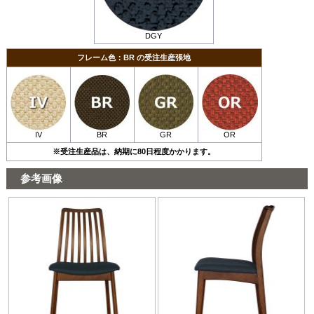
DGY
フレーム色：BR の受注生産張地
IV
BR
GR
OR
※受注生産品は、納期に80日程度かかります。
参考画像