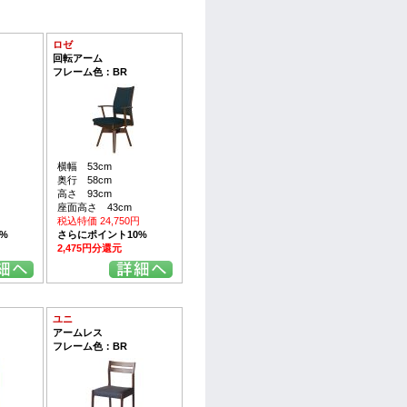
ロゼ
回転アーム
フレーム色：BR
横幅 53cm
奥行 58cm
高さ 93cm
座面高さ 43cm
円
税込特価 24,750円
%
さらにポイント10%
2,475円分還元
ユニ
アームレス
フレーム色：BR