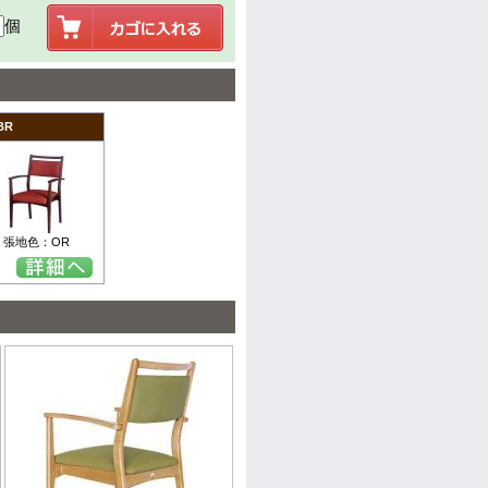
個
BR
張地色：OR