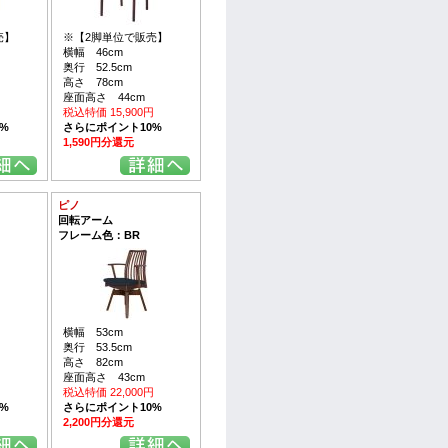
売】
※【2脚単位で販売】
横幅 46cm
奥行 52.5cm
高さ 78cm
座面高さ 44cm
円
税込特価 15,900円
%
さらにポイント10%
1,590円分還元
ピノ
回転アーム
フレーム色：BR
横幅 53cm
奥行 53.5cm
高さ 82cm
座面高さ 43cm
円
税込特価 22,000円
%
さらにポイント10%
2,200円分還元