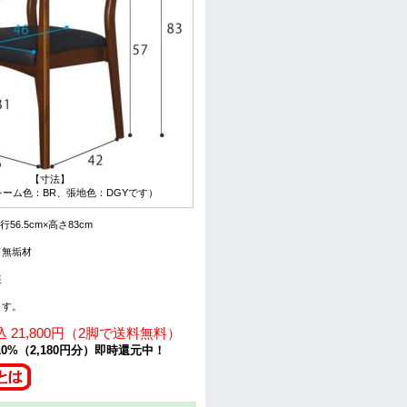
【寸法】
ーム色：BR、張地色：DGYです）
行56.5cm×高さ83cm
ド無垢材
装
ます。
 21,800円（2脚で送料無料）
0%（2,180円分）即時還元中！