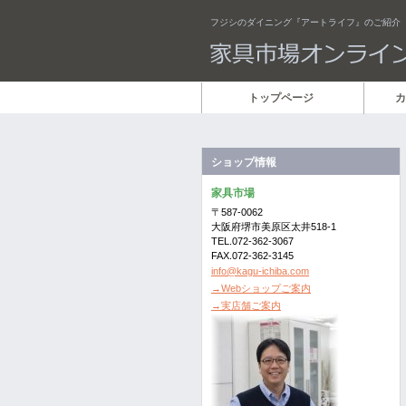
フジシのダイニング『アートライフ』のご紹介
トップページ
カ
ショップ情報
家具市場
〒587-0062
大阪府堺市美原区太井518-1
TEL.072-362-3067
FAX.072-362-3145
info@kagu-ichiba.com
→Webショップご案内
→実店舗ご案内