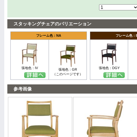
スタッキングチェアのバリエーション
フレーム色：NA
フレーム色：
張地色：IV
張地色：DGY
張地色：GR
（このページです）
参考画像