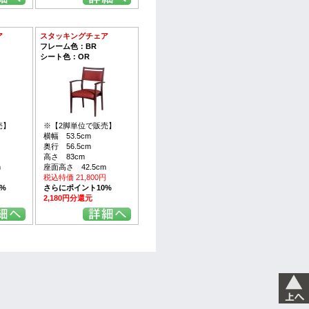
ア
スタッキングチェア
フレーム色：BR
シート色：OR
売】
※【2脚単位で販売】
横幅 53.5cm
奥行 56.5cm
高さ 83cm
m
座面高さ 42.5cm
円
税込特価 21,800円
%
さらにポイント10%
2,180円分還元