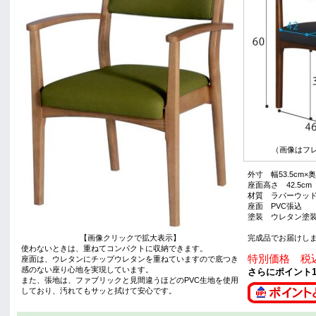
（画像はフレ
外寸 幅53.5cm×奥
座面高さ 42.5cm
材質 ラバーウッ
座面 PVC張込
塗装 ウレタン塗
【画像クリックで拡大表示】
完成品でお届けし
使わないときは、重ねてコンパクトに収納できます。
特別価格 税込
座面は、ウレタンにチップウレタンを重ねていますので底つき
感のない座り心地を実現しています。
さらにポイント1
また、張地は、ファブリックと見間違うほどのPVC生地を使用
しており、汚れてもサッと拭けて安心です。