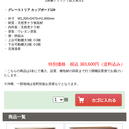
【画像クリックで拡大表示】
・
グレーストリア カップボード120
・ 外寸 W1,200×D470×H1,800mm
・ 材質：天然杢ナラ無垢材
・ 内外装：天然杢ナラ材
・ 塗装：ウレタン塗装
・ 側：枠組み
・ 上台可動棚大3枚 小3枚
・ 下台可動棚大2枚 小2枚
・ 北海道産
特別価格 税込 383,600円（送料込み）
・こちらの商品は2名にて搬入、設置、梱包材の回収まで行う開梱設置便でお届けい
たします。
※沖縄、一部地域は送料別途お見積もりとなります。
個
商品一覧