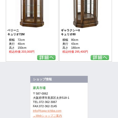
ベリーニ
ギャラクシーII
キュリオ72M
キュリオ80
横幅 72cm
横幅 80cm
奥行 40cm
奥行 43cm
高さ 150cm
高さ 180cm
税込特価 203,000円
税込特価 295,400円
ショップ情報
家具市場
〒587-0062
大阪府堺市美原区太井518-1
TEL.072-362-3067
FAX.072-362-3145
info@kagu-ichiba.com
→Webショップご案内