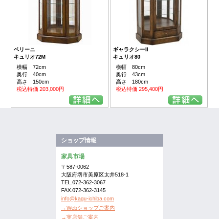
ベリーニ
ギャラクシーII
キュリオ72M
キュリオ80
横幅 72cm
横幅 80cm
奥行 40cm
奥行 43cm
高さ 150cm
高さ 180cm
税込特価 203,000円
税込特価 295,400円
ショップ情報
家具市場
〒587-0062
大阪府堺市美原区太井518-1
TEL.072-362-3067
FAX.072-362-3145
info@kagu-ichiba.com
→Webショップご案内
→実店舗ご案内