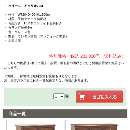
・
べリーニ キュリオ72M
・ 外寸 W720×D400×H1,500mm
・ 材質：天然杢オーク無垢材
・ 背鏡付き LEDダウンライト照明付き
・ ガラス可動棚4枚
・ 色 グレース色
・ 塗装：ウレタン塗装（アンティーク塗装）
・ 北海道産
特別価格 税込 203,000円（送料込み）
・こちらの商品は2名にて搬入、設置、梱包材の回収まで行う開梱設置便でお届けい
たします。
※沖縄、一部地域は送料別途お見積もりとなります。
注：三方ガラス面に付き一部配送できない地域があります。
個
商品一覧