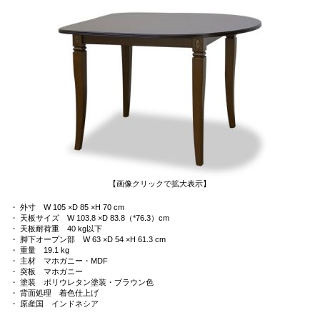
【画像クリックで拡大表示】
・ 外寸 W 105 ×D 85 ×H 70 cm
・ 天板サイズ W 103.8 ×D 83.8（*76.3）cm
・ 天板耐荷重 40 kg以下
・ 脚下オープン部 W 63 ×D 54 ×H 61.3 cm
・ 重量 19.1 kg
・ 主材 マホガニー・MDF
・ 突板 マホガニー
・ 塗装 ポリウレタン塗装・ブラウン色
・ 背面処理 着色仕上げ
・ 原産国 インドネシア