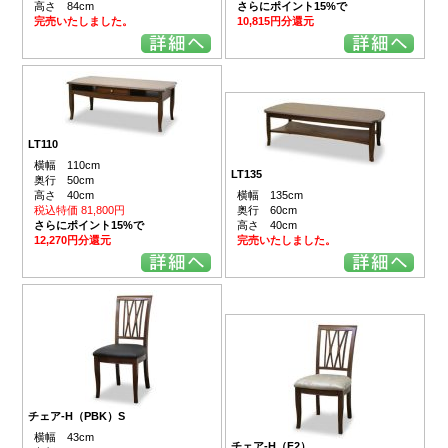
高さ 84cm
さらにポイント15%で
完売いたしました。
10,815円分還元
LT110
横幅 110cm
LT135
奥行 50cm
高さ 40cm
横幅 135cm
税込特価 81,800円
奥行 60cm
さらにポイント15%で
高さ 40cm
12,270円分還元
完売いたしました。
チェア-H（PBK）S
横幅 43cm
チェア-H（F2）