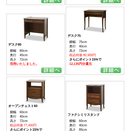
デスク75
横幅 75cm
デスク80
奥行 40cm
横幅 80cm
高さ 72cm
奥行 45cm
税込特価 80,900円
高さ 72cm
さらにポイント15%で
完売いたしました。
12,135円分還元
オープンチェスト60
横幅 60cm
ファクシミリスタンド
奥行 40cm
高さ 72cm
横幅 60cm
税込特価 77,400円
奥行 40cm
さらにポイント15%で
高さ 85cm