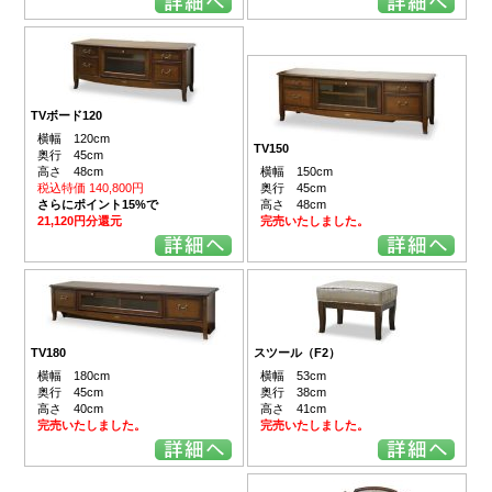
TVボード120
横幅 120cm
TV150
奥行 45cm
高さ 48cm
横幅 150cm
税込特価 140,800円
奥行 45cm
さらにポイント15%で
高さ 48cm
21,120円分還元
完売いたしました。
TV180
スツール（F2）
横幅 180cm
横幅 53cm
奥行 45cm
奥行 38cm
高さ 40cm
高さ 41cm
完売いたしました。
完売いたしました。