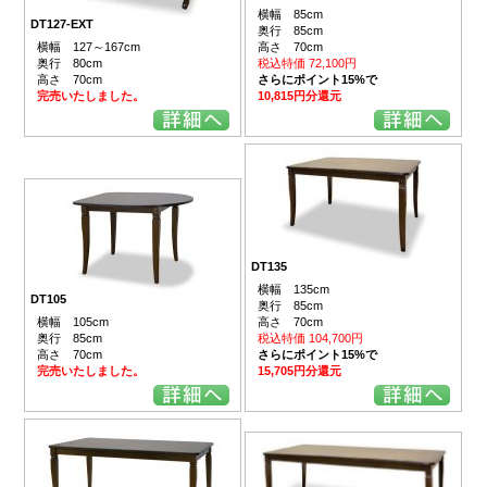
横幅 85cm
DT127-EXT
奥行 85cm
横幅 127～167cm
高さ 70cm
奥行 80cm
税込特価 72,100円
高さ 70cm
さらにポイント15%で
完売いたしました。
10,815円分還元
DT135
横幅 135cm
DT105
奥行 85cm
横幅 105cm
高さ 70cm
奥行 85cm
税込特価 104,700円
高さ 70cm
さらにポイント15%で
完売いたしました。
15,705円分還元