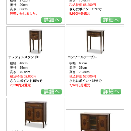
横幅 27.2cm
高さ 75.8cm
奥行 20cm
税込特価 66,200円
高さ 86cm
さらにポイント15%で
完売いたしました。
9,930円分還元
テレフォンスタンドC
コンソールテーブル
横幅 40cm
横幅 60cm
奥行 35cm
奥行 35cm
高さ 75.8cm
高さ 75.8cm
税込特価 52,800円
税込特価 52,800円
さらにポイント15%で
さらにポイント15%で
7,920円分還元
7,920円分還元