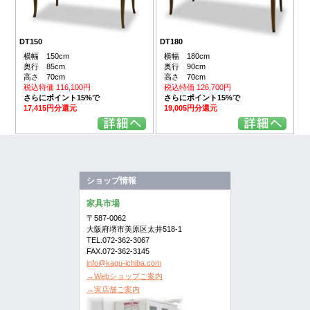
DT180
DT150
横幅 180cm
横幅 150cm
奥行 90cm
奥行 85cm
高さ 70cm
高さ 70cm
税込特価 126,700円
税込特価 116,100円
さらにポイント15%で
さらにポイント15%で
19,005円分還元
17,415円分還元
ショップ情報
家具市場
〒587-0062
大阪府堺市美原区太井518-1
TEL.072-362-3067
FAX.072-362-3145
info@kagu-ichiba.com
→Webショップご案内
→実店舗ご案内