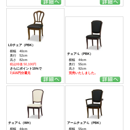
LDチェア（PBK）
横幅 40cm
チェア-L（PBK）
奥行 52cm
高さ 82cm
横幅 44cm
税込特価 50,100円
奥行 55cm
さらにポイント15%で
高さ 92cm
7,515円分還元
完売いたしました。
チェア-L（WH）
アームチェア-L（PBK）
横幅 44cm
横幅 55cm