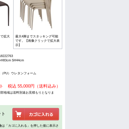
クで拡大
最大4脚までスタッキング可能
です。【画像クリックで拡大表
示】
8222763
H83cm SH44cm
（PU）ウレタンフォーム
造
ト 税込 55,000円（送料込み）
一部地域は送料別途お見積もりとなりま
ット
合
は「カゴに入れる」を押した後に表示さ