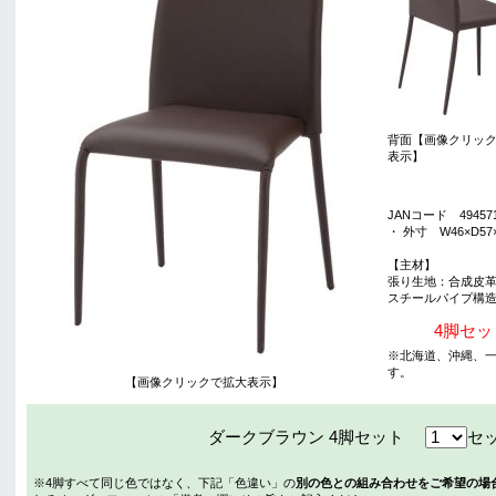
背面【画像クリッ
表示】
JANコード 494571
・ 外寸 W46×D57×
【主材】
張り生地：合成皮革
スチールパイプ構
4脚セッ
※北海道、沖縄、
す。
【画像クリックで拡大表示】
ダークブラウン 4脚セット
セ
※4脚すべて同じ色ではなく、下記「色違い」の
別の色との組み合わせをご希望の場