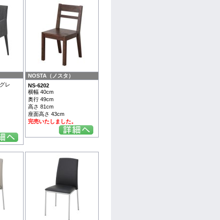
NOSTA（ノスタ）
グレ
NS-6202
横幅 40cm
奥行 49cm
高さ 81cm
座面高さ 43cm
完売いたしました。