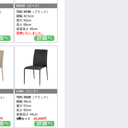
BEAD（ビード）
）
TDC-9749
（ブラック）
横幅 42.5cm
奥行 55cm
高さ 86cm
座面高さ 45cm
。
完売いたしました。
LINK（リンク）
ュ）
TDC-9339
（ブラック）
横幅 46cm
奥行 57cm
高さ 83cm
座面高さ 44cm
0円
4脚セット
55,000円