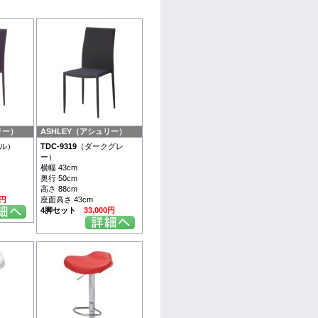
リー）
ASHLEY（アシュリー）
ル）
TDC-9319
（ダークグレ
ー）
横幅 43cm
奥行 50cm
高さ 88cm
0円
座面高さ 43cm
4脚セット
33,000円