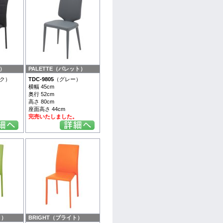
）
PALETTE（パレット）
ク）
TDC-9805
（グレー）
横幅 45cm
奥行 52cm
高さ 80cm
座面高さ 44cm
。
完売いたしました。
ト）
BRIGHT（ブライト）