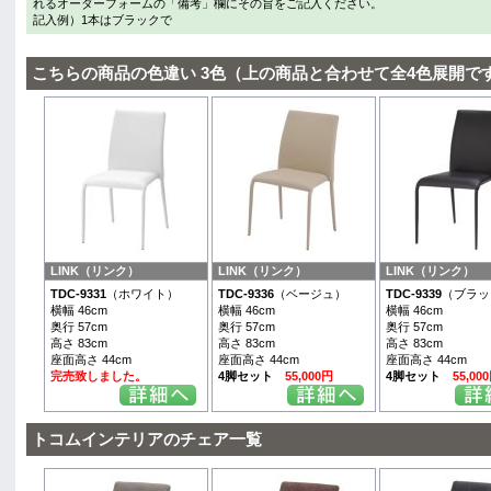
れるオーダーフォームの「備考」欄にその旨をご記入ください。
記入例）1本はブラックで
こちらの商品の色違い 3色（上の商品と合わせて全4色展開で
LINK（リンク）
LINK（リンク）
LINK（リンク）
TDC-9331
（ホワイト）
TDC-9336
（ベージュ）
TDC-9339
（ブラッ
横幅 46cm
横幅 46cm
横幅 46cm
奥行 57cm
奥行 57cm
奥行 57cm
高さ 83cm
高さ 83cm
高さ 83cm
座面高さ 44cm
座面高さ 44cm
座面高さ 44cm
完売致しました。
4脚セット
55,000円
4脚セット
55,00
トコムインテリアのチェア一覧