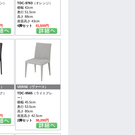
ン）
TDC-9763
（オレンジ）
横幅 42cm
奥行 51.5cm
高さ 88cm
座面高さ 43cm
0円
4脚セット
41,500円
ト）
VERSE（ヴァース）
ク）
TDC-9565
（ライトグレ
ー）
横幅 45.5cm
奥行 53.5cm
高さ 80cm
0円
座面高さ 42.5cm
2脚セット
38,200円