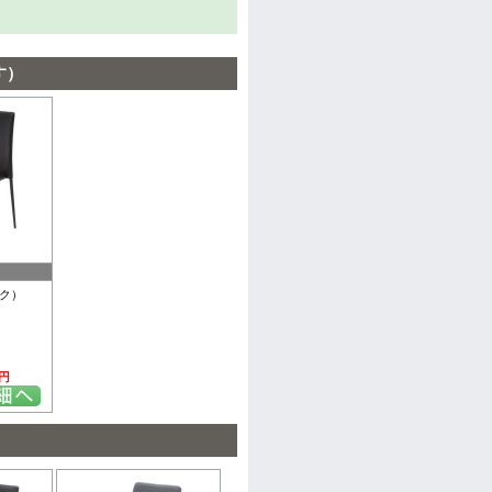
す）
ク）
0円