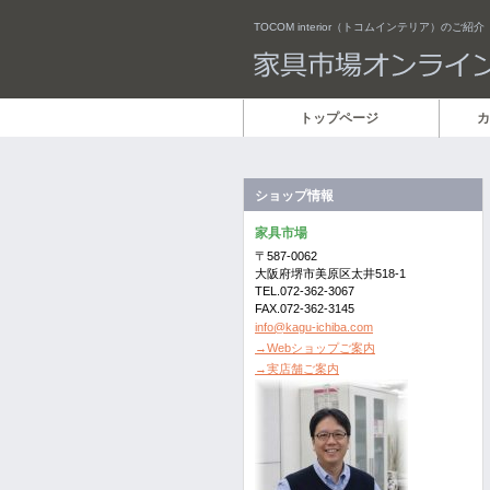
TOCOM interior（トコムインテリア）のご紹介
トップページ
カ
ショップ情報
家具市場
〒587-0062
大阪府堺市美原区太井518-1
TEL.072-362-3067
FAX.072-362-3145
info@kagu-ichiba.com
→Webショップご案内
→実店舗ご案内