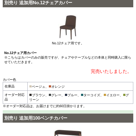
別売り 追加用No.12チェアカバー
No.12チェア用です。
No.12チェア用カバー
※こちらはカバーのみの販売ですが、チェアやテーブルなどの本体と同時購入に限ら
せていただきます。
完売いたしました。
カバー色
■
■
在庫品
ベージュ、
オレンジ
■
■
■
■
■
■
オーダー対応
ブラウン、
グレー、
ブルー、
ターコイズ、
イエロー、
グ
品
リーン
※オーダー対応品は、お届けまでに約60日掛かります。
別売り 追加用100ベンチカバー