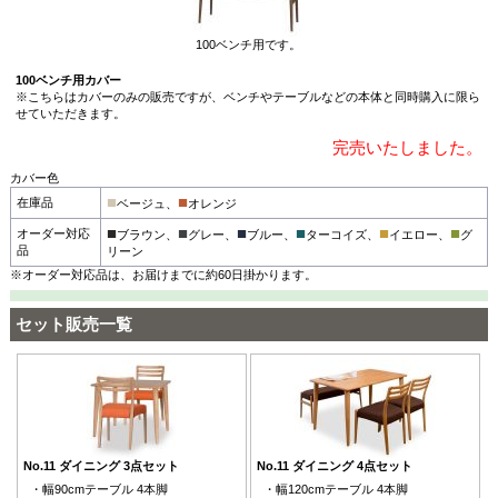
100ベンチ用です。
100ベンチ用カバー
※こちらはカバーのみの販売ですが、ベンチやテーブルなどの本体と同時購入に限ら
せていただきます。
完売いたしました。
カバー色
■
■
在庫品
ベージュ、
オレンジ
■
■
■
■
■
■
オーダー対応
ブラウン、
グレー、
ブルー、
ターコイズ、
イエロー、
グ
品
リーン
※オーダー対応品は、お届けまでに約60日掛かります。
セット販売一覧
No.11 ダイニング 3点セット
No.11 ダイニング 4点セット
・幅90cmテーブル 4本脚
・幅120cmテーブル 4本脚