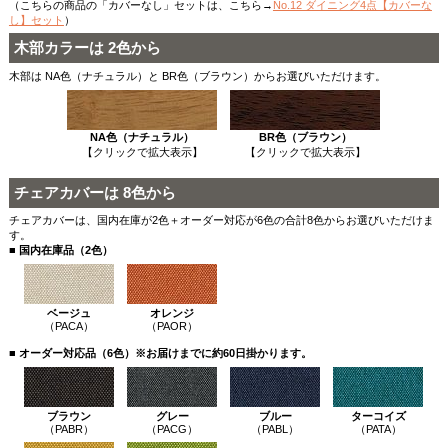
（こちらの商品の「カバーなし」セットは、こちら→
No.12 ダイニング4点【カバーな
し】セット
）
木部カラーは 2色から
木部は NA色（ナチュラル）と BR色（ブラウン）からお選びいただけます。
NA色（ナチュラル）
BR色（ブラウン）
【クリックで拡大表示】
【クリックで拡大表示】
チェアカバーは 8色から
チェアカバーは、国内在庫が2色＋オーダー対応が6色の合計8色からお選びいただけま
す。
■ 国内在庫品（2色）
ベージュ
オレンジ
（PACA）
（PAOR）
■ オーダー対応品（6色）※お届けまでに約60日掛かります。
ブラウン
グレー
ブルー
ターコイズ
（PABR）
（PACG）
（PABL）
（PATA）