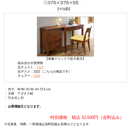
【寸法図】
【画像クリックで拡大表示】
組み合わせ使用例
左チェスト：
2313
右デスク：2322（こちらの商品です）
チェアー：
2324
・ 外寸 W 80 ×D 50 ×H 72.5 cm
・ 主材 アガチス材
・ 引き出し付
・
お客様組立となります。
特別価格 税込 32,500円（送料込み）
※北海道、沖縄、一部地域は送料別途お見積もりとなります。