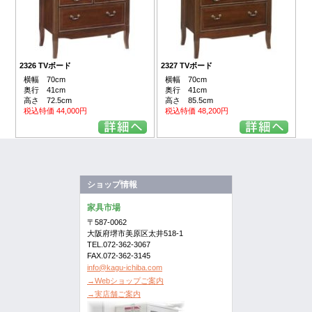
2326 TVボード
2327 TVボード
横幅 70cm
横幅 70cm
奥行 41cm
奥行 41cm
高さ 72.5cm
高さ 85.5cm
税込特価 44,000円
税込特価 48,200円
ショップ情報
家具市場
〒587-0062
大阪府堺市美原区太井518-1
TEL.072-362-3067
FAX.072-362-3145
info@kagu-ichiba.com
→Webショップご案内
→実店舗ご案内