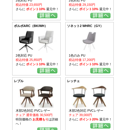
2色対応 PU
2色対応 PU
税込特価 23,650円
税込特価 29,150円
さらに
ポイント10%
還元中！
さらに
ポイント10%
還元中！
ボルボARC（BK/WH）
ソネット2 WHRC（GY）
2色対応 PU
1色のみ PU
税込特価 25,850円
税込特価 17,200円
さらに
ポイント10%
還元中！
さらに
ポイント10%
還元中！
レブル
レッチェ
木部2色対応 PVCレザー
木部2色対応 PVCレザー
チェア 通常価格 30,500円
チェア 39,000円
特別価格の
お見積もり
は詳細
さらに
ポイント20%
還元中！
へ！