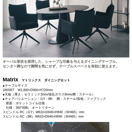
オーバル形状を採用した、シャープな印象を与えるダイニングテーブル。
センター脚なので脚間を気にせず、テーブルスペースを有効に使えます。
Matrix
マトリックス ダイニングセット
●テーブルサイズ
180SRT W1,800×D900×H720mm
●天板（厚さ：セラミック3mm/強化ガラス8mm/脚：スチール）
●チェアバリエーション：GY・BK 脚：スチール/張地：ファブリック
座面：ポケットコイル仕様
仕様：360°回転 オートリターン
スピンドル RC（GY）W610×D640×H840（SH465）mm
スピンドル RC（BK）W610×D640×H840（SH465）mm