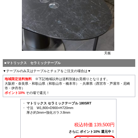
天板
■マトリックス セラミックテーブル
▼テーブルのみ又はテーブルとチェアをご注文の場合は▼
地域限定送料無料
※下記地域以外は送料別途お見積りとなります。
大阪府・奈良県・和歌山県（和歌山市・橋本市）・兵庫県（西宮市・芦屋市・尼崎
市・伊丹市）
ポイント10%
その場で還元！
・
マトリックス セラミックテーブル 180SRT
・ 寸法 W1,800×D900×H720mm
厚さ約3mm+強化ガラス8mm
税込特価 139,500円
さらに ポイント10% 還元中！