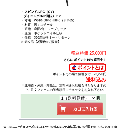
・
スピンドルRC（GY）
ダイニング360°回転チェア
・ 寸法 W610×D640×H840（SH465）
・ 材質 脚：スチール
・ 張地 座面/背：ファブリック
・ 座面 ポケットコイル仕様
・ 仕様 360度回転オートリターン
※ 組立品【2脚単位で販売】
税込特価 25,800円
さらに ポイント10% 還元中！
ポイントその場で値引きで 23,220円
送料込み
※北海道・沖縄・離島は、送料別途お見積もりとなりますの
で、注文フォームの該当項目にチェックをお入れ下さい。
脚
▼ テーブルに合わせてお好みの椅子をお選びいただけま