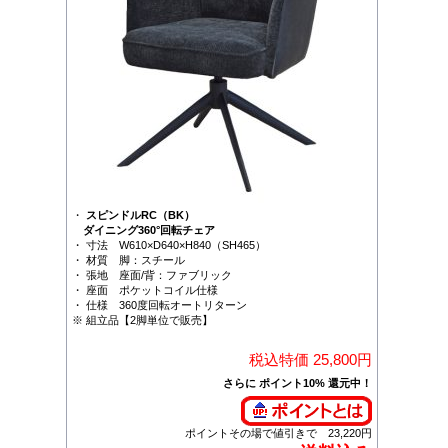
・
スピンドルRC（BK）
ダイニング360°回転チェア
・ 寸法 W610×D640×H840（SH465）
・ 材質 脚：スチール
・ 張地 座面/背：ファブリック
・ 座面 ポケットコイル仕様
・ 仕様 360度回転オートリターン
※ 組立品【2脚単位で販売】
税込特価 25,800円
さらに ポイント10% 還元中！
ポイントその場で値引きで 23,220円