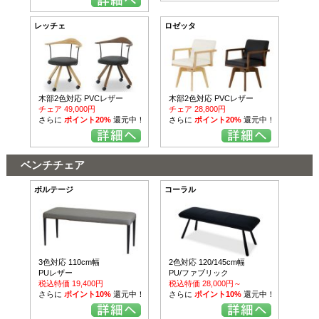
レッチェ
ロゼッタ
木部2色対応 PVCレザー
木部2色対応 PVCレザー
チェア 49,000円
チェア 28,800円
さらに
ポイント20%
還元中！
さらに
ポイント20%
還元中！
ベンチチェア
ボルテージ
コーラル
3色対応 110cm幅
2色対応 120/145cm幅
PUレザー
PU/ファブリック
税込特価 19,400円
税込特価 28,000円～
さらに
ポイント10%
還元中！
さらに
ポイント10%
還元中！