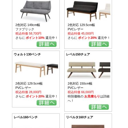
2色対応 149cm幅
2色対応 129.5cm幅
ファブリック
PVCレザー
税込特価 58,700円
税込特価 45,000円
さらに
ポイント10%
還元中！
さらに
ポイント20%
還元中！
ウォルト130ベンチ
レベル150チェア
2色対応 129.5cm幅
2色対応 150cm幅
PVCレザー
PVCレザー
税込特価 28,000円
税込特価 66,000円
さらに
ポイント20%
還元中！
特別価格の
お見積もり
は詳細
へ！
レベル160ベンチ
リベルタ160チェア