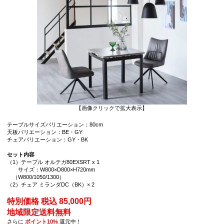
【画像クリックで拡大表示】
テーブルサイズバリエーション：80cm
天板バリエーション：BE・GY
チェアバリエーション：GY・BK
セット内容
（1）テーブル オルテガ80EXSRT x 1
サイズ：W800×D800×H720mm
（W800/1050/1300）
（2）チェア ミランダDC（BK）× 2
特別価格 税込 85,000円
地域限定送料無料
さらに
ポイント10%
還元中！