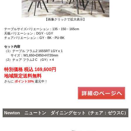
【画像クリックで拡大表示】
テーブルサイズバリエーション：135・150・165cm
天板バリエーション：DGY・LGY
チェアバリエーション：GY・BK・PU-BK
セット内容
（1）テーブル フラム2 165SRT LGY x 1
サイズ：W1,650×D850×H720mm
（2）チェア フラム2 C （GY）× 4
特別価格 税込 169,600円
地域限定送料無料
さらに
ポイント10%
還元中！
Newton ニュートン ダイニングセット（チェア：ゼウスC）