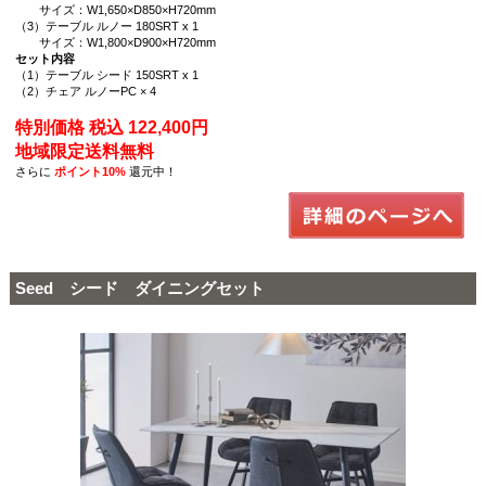
サイズ：W1,650×D850×H720mm
（3）テーブル ルノー 180SRT x 1
サイズ：W1,800×D900×H720mm
セット内容
（1）テーブル シード 150SRT x 1
（2）チェア ルノーPC × 4
特別価格 税込 122,400円
地域限定送料無料
さらに
ポイント10%
還元中！
Seed シード ダイニングセット