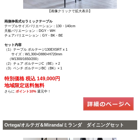
【画像クリックで拡大表示】
両側伸長式セラミックテーブル
テーブルサイズバリエーション：130・140cm
天板バリエーション：DGY・WH
チェアバリエーション：GY・BK・BE
セット内容
（1）テーブル ポルテージ130EXSRT x 1
サイズ：W1,300×D880×H720mm
（W1300/1650/200）
（2）チェア ボルテージC（BE）× 2
（3）ベンチ ボルテージBC（BK）× 1
特別価格 税込 149,000円
地域限定送料無料
さらに
ポイント10%
還元中！
Ortega/オルテガ＆Miranda/ミランダ ダイニングセット