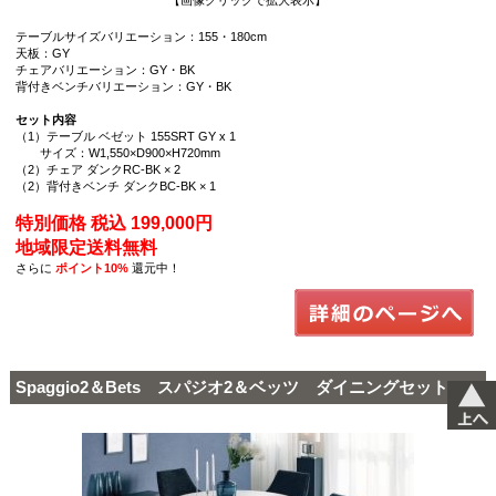
テーブルサイズバリエーション：155・180cm
天板：GY
チェアバリエーション：GY・BK
背付きベンチバリエーション：GY・BK
セット内容
（1）テーブル ベゼット 155SRT GY x 1
サイズ：W1,550×D900×H720mm
（2）チェア ダンクRC-BK × 2
（2）背付きベンチ ダンクBC-BK × 1
特別価格 税込 199,000円
地域限定送料無料
さらに
ポイント10%
還元中！
Spaggio2＆Bets スパジオ2＆ベッツ ダイニングセット