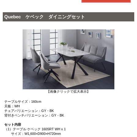
Quebec ケベック ダイニングセット
【画像クリックで拡大表示】
テーブルサイズ：160cm
天板：WH
チェアバリエーション：GY・BK
背付きベンチバリエーション：GY・BK
セット内容
（1）テーブル ケベック 160SRT WH x 1
サイズ：W1,600×D900×H720mm