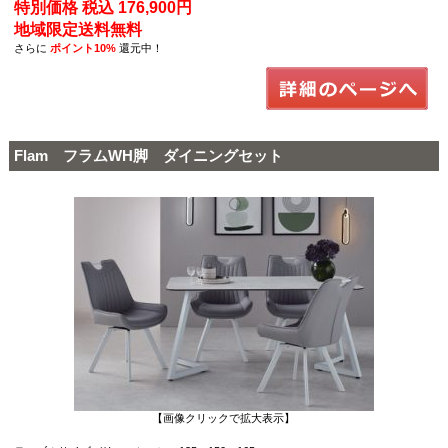
特別価格 税込 176,900円
地域限定送料無料
さらに
ポイント10%
還元中！
Flam フラムWH脚 ダイニングセット
【画像クリックで拡大表示】