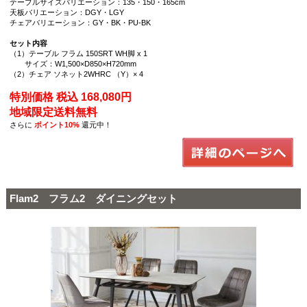
テーブルサイズバリエーション：135・150・165cm
天板バリエーション：DGY・LGY
チェアバリエーション：GY・BK・PU-BK
セット内容
（1）テーブル フラム 150SRT WH脚 x 1
サイズ：W1,500×D850×H720mm
（2）チェア ソネット2WHRC （Y）× 4
特別価格 税込 168,080円
地域限定送料無料
さらに
ポイント10%
還元中！
Flam2 フラム2 ダイニングセット