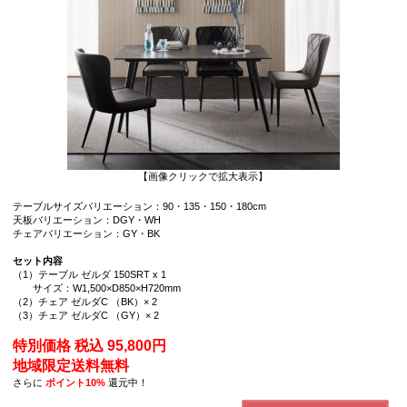
【画像クリックで拡大表示】
テーブルサイズバリエーション：90・135・150・180cm
天板バリエーション：DGY・WH
チェアバリエーション：GY・BK
セット内容
（1）テーブル ゼルダ 150SRT x 1
サイズ：W1,500×D850×H720mm
（2）チェア ゼルダC （BK）× 2
（3）チェア ゼルダC （GY）× 2
特別価格 税込 95,800円
地域限定送料無料
さらに
ポイント10%
還元中！