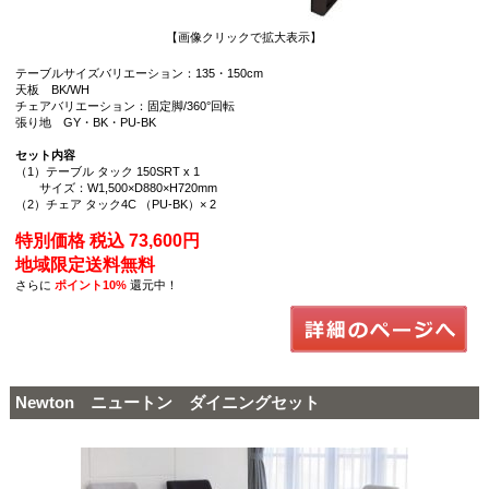
【画像クリックで拡大表示】
テーブルサイズバリエーション：135・150cm
天板 BK/WH
チェアバリエーション：固定脚/360°回転
張り地 GY・BK・PU-BK
セット内容
（1）テーブル タック 150SRT x 1
サイズ：W1,500×D880×H720mm
（2）チェア タック4C （PU-BK）× 2
特別価格 税込 73,600円
地域限定送料無料
さらに
ポイント10%
還元中！
Newton ニュートン ダイニングセット