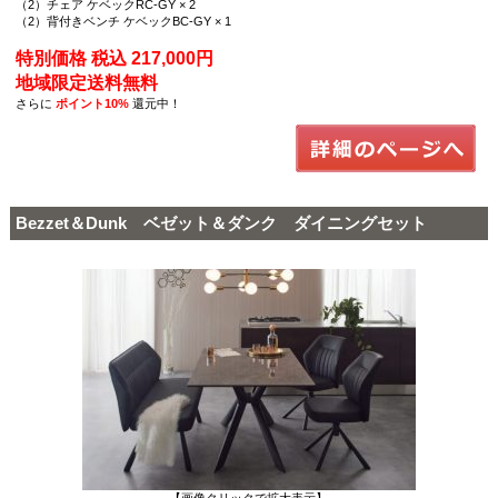
（2）チェア ケベックRC-GY × 2
（2）背付きベンチ ケベックBC-GY × 1
特別価格 税込 217,000円
地域限定送料無料
さらに
ポイント10%
還元中！
Bezzet＆Dunk ベゼット＆ダンク ダイニングセット
【画像クリックで拡大表示】