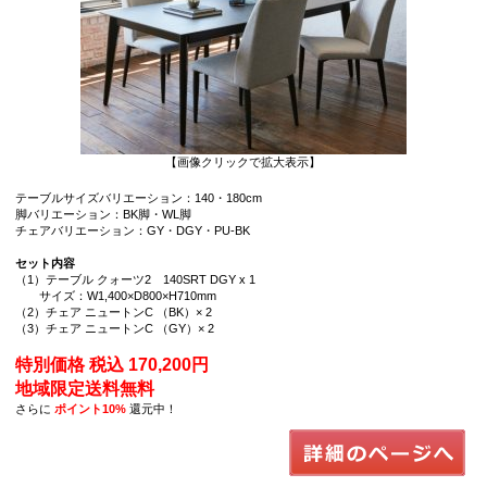
【画像クリックで拡大表示】
テーブルサイズバリエーション：140・180cm
脚バリエーション：BK脚・WL脚
チェアバリエーション：GY・DGY・PU-BK
セット内容
（1）テーブル クォーツ2 140SRT DGY x 1
サイズ：W1,400×D800×H710mm
（2）チェア ニュートンC （BK）× 2
（3）チェア ニュートンC （GY）× 2
特別価格 税込 170,200円
地域限定送料無料
さらに
ポイント10%
還元中！