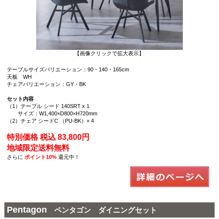
【画像クリックで拡大表示】
テーブルサイズバリエーション：90・140・165cm
天板 WH
チェアバリエーション：GY・BK
セット内容
（1）テーブル シード 140SRT x 1
サイズ：W1,400×D800×H720mm
（2）チェア シードC （PU-BK）× 4
特別価格 税込 83,800円
地域限定送料無料
さらに
ポイント10%
還元中！
Pentagon
ペンタゴン ダイニングセット