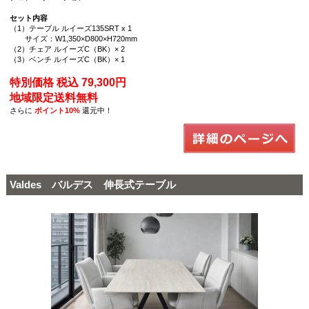
セット内容
（1）テーブル ルイーズ135SRT x 1
サイズ：W1,350×D800×H720mm
（2）チェア ルイーズC（BK）× 2
（3）ベンチ ルイーズC（BK）× 1
特別価格 税込 79,300円
地域限定送料無料
さらに
ポイント10%
還元中！
Valdes バルデス 伸長式テーブル