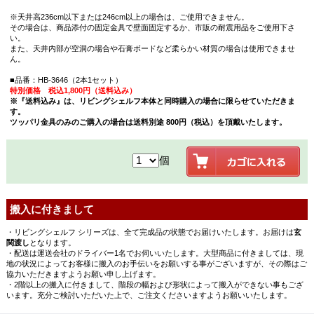
※天井高236cm以下または246cm以上の場合は、ご使用できません。
その場合は、商品添付の固定金具で壁面固定するか、市販の耐震用品をご使用下さ
い。
また、天井内部が空洞の場合や石膏ボードなど柔らかい材質の場合は使用できませ
ん。
■品番：HB-3646（2本1セット）
特別価格 税込1,800円（送料込み）
※『送料込み』は、リビングシェルフ本体と同時購入の場合に限らせていただきま
す。
ツッパリ金具のみのご購入の場合は送料別途 800円（税込）を頂戴いたします。
個
搬入に付きまして
・リビングシェルフ シリーズは、全て完成品の状態でお届けいたします。お届けは
玄
関渡し
となります。
・配送は運送会社のドライバー1名でお伺いいたします。大型商品に付きましては、現
地の状況によってお客様に搬入のお手伝いをお願いする事がございますが、その際はご
協力いただきますようお願い申し上げます。
・2階以上の搬入に付きまして、階段の幅および形状によって搬入ができない事もござ
います。充分ご検討いただいた上で、ご注文くださいますようお願いいたします。