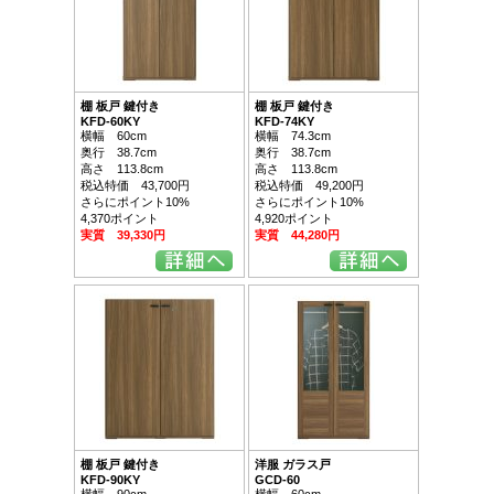
棚 板戸 鍵付き
棚 板戸 鍵付き
KFD-60KY
KFD-74KY
横幅 60cm
横幅 74.3cm
奥行 38.7cm
奥行 38.7cm
高さ 113.8cm
高さ 113.8cm
税込特価 43,700円
税込特価 49,200円
さらにポイント10%
さらにポイント10%
4,370ポイント
4,920ポイント
実質 39,330円
実質 44,280円
棚 板戸 鍵付き
洋服 ガラス戸
KFD-90KY
GCD-60
横幅 90cm
横幅 60cm