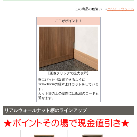
この商品の色違い
●
ホワイトウッドへ
ここがポイント！
【画像クリックで拡大表示】
壁にぴったり設置できるように
1cm×10cmの幅木よけカットをしていま
す。
カット部の上の空間には配線のコードも
通せます。
リアルウォールナット柄のラインアップ