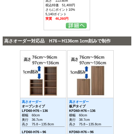
高さ 113.8cm
税込特価 51,400円
さらにポイント10%
5,140ポイント
実質 46,260円
高さオーダー対応品 H76～H136cm 1cm刻みで制作
高さオーダー
高さオーダー
オープンタイプ
板戸タイプ
LFD60-H76～136
KFD60-H76～136
横幅 60cm
横幅 60cm
奥行 36.7cm
奥行 38.7cm
高さ 75.8～135.8cm
高さ 75.8～135.8cm
LFD60-H76～96
KFD60-H76～96