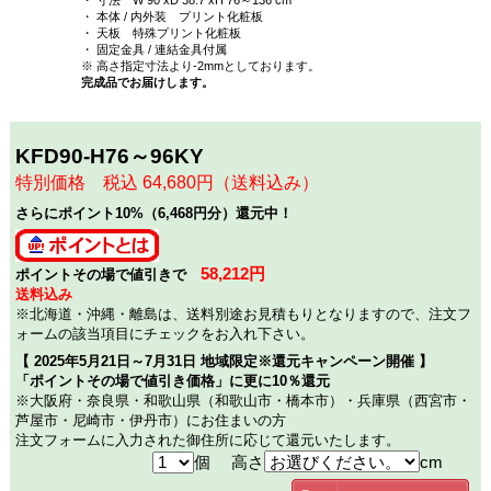
・ 本体 / 内外装 プリント化粧板
・ 天板 特殊プリント化粧板
・ 固定金具 / 連結金具付属
※ 高さ指定寸法より-2mmとしております。
完成品でお届けします。
KFD90-H76～96KY
特別価格 税込 64,680円（送料込み）
さらにポイント10%（6,468円分）還元中！
58,212円
ポイントその場で値引きで
送料込み
※北海道・沖縄・離島は、送料別途お見積もりとなりますので、注文フ
ォームの該当項目にチェックをお入れ下さい。
【 2025年5月21日～7月31日 地域限定※還元キャンペーン開催 】
「ポイントその場で値引き価格」に更に10％還元
※大阪府・奈良県・和歌山県（和歌山市・橋本市）・兵庫県（西宮市・
芦屋市・尼崎市・伊丹市）にお住まいの方
注文フォームに入力された御住所に応じて還元いたします。
個 高さ
cm