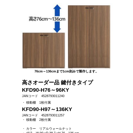
76cm～136cmまで1cm刻みで製作します。
高さオーダー品 鍵付きタイプ
KFD90-H76～96KY
JANコード 4528793011240
・ 移動棚 1枚付属
KFD90-H97～136KY
JANコード 4528793011257
・ 移動棚 2枚付属
・ カラー リアルウォールナット
・ 寸法 W 90 xD 38.7 xH 76～136 cm