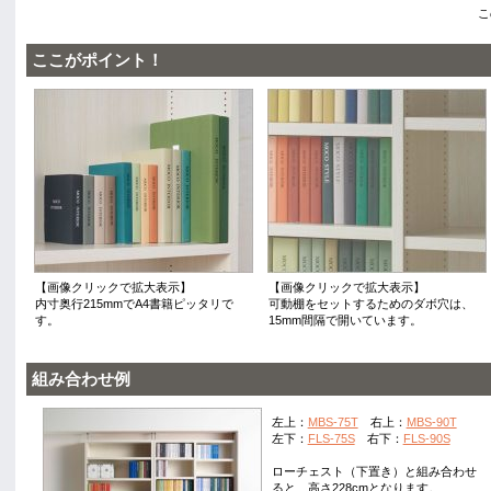
ここがポイント！
【画像クリックで拡大表示】
【画像クリックで拡大表示】
内寸奥行215mmでA4書籍ピッタリで
可動棚をセットするためのダボ穴は、
す。
15mm間隔で開いています。
組み合わせ例
左上：
MBS-75T
右上：
MBS-90T
左下：
FLS-75S
右下：
FLS-90S
ローチェスト（下置き）と組み合わせ
ると、高さ228cmとなります。