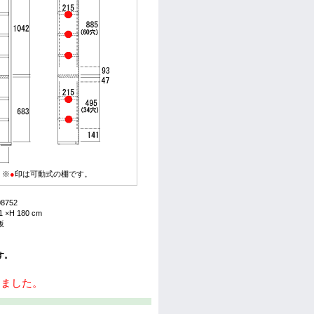
】※
●
印は可動式の棚です。
8752
 ×H 180 cm
板
す。
しました。