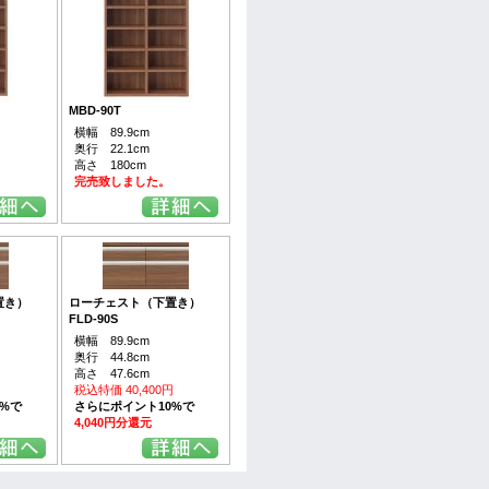
MBD-90T
横幅 89.9cm
奥行 22.1cm
高さ 180cm
完売致しました。
置き）
ローチェスト（下置き）
FLD-90S
横幅 89.9cm
奥行 44.8cm
高さ 47.6cm
円
税込特価 40,400円
0%で
さらにポイント10%で
4,040円分還元