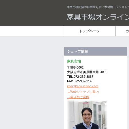
薄型で棚間隔の自由度も高い木製棚『ジャスト
トップページ
カ
ショップ情報
家具市場
〒587-0062
大阪府堺市美原区太井518-1
TEL.072-362-3067
FAX.072-362-3145
info@kagu-ichiba.com
→Webショップご案内
→実店舗ご案内