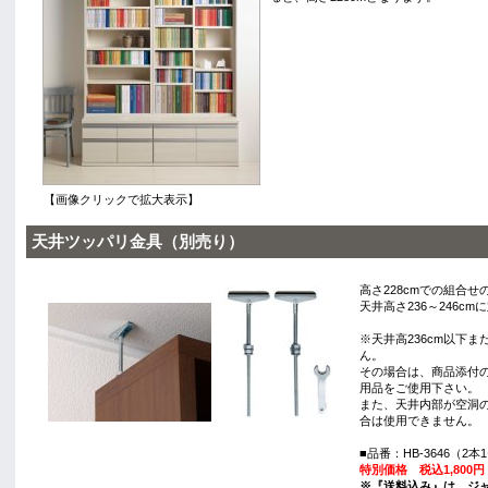
【画像クリックで拡大表示】
天井ツッパリ金具（別売り）
高さ228cmでの組合
天井高さ236～246c
※天井高236cm以下ま
ん。
その場合は、商品添付
用品をご使用下さい。
また、天井内部が空洞
合は使用できません。
■品番：HB-3646（2
特別価格 税込1,800
※『送料込み』は、ジ