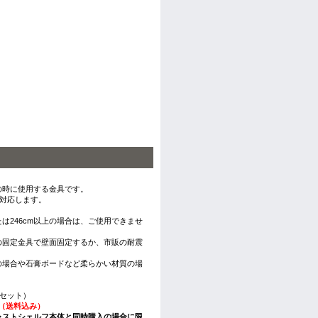
せの時に使用する金具です。
mに対応します。
たは246cm以上の場合は、ご使用できませ
の固定金具で壁面固定するか、市販の耐震
の場合や石膏ボードなど柔らかい材質の場
本1セット）
円（送料込み）
ャストシェルフ本体と同時購入の場合に限