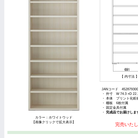
【 内寸法 
JANコード 452879300
・ 外寸 W 74.3 ×D 22.1
・ 本体 プリント化粧
・ 棚板 6枚付属
・ 固定金具付属
・
完成品でお届けしま
カラー：ホワイトウッド
【画像クリックで拡大表示】
完売いた