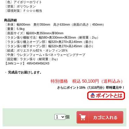
〔色〕アイボリーホワイト
〔塗装〕ポリウレタン
〔環境対策〕Ｆ☆☆☆相当
商品詳細
〔本体〕幅600mm 奥行350mm 高さ630mm（座面の高さ：450mm）
〔重量〕5.9kg
〔座面サイズ〕幅600×奥350mm×厚90mm
〔ラタン張り棚板寸法〕幅580×奥330mm×厚20mm（耐荷重：2㎏）
〔ラタン張り棚上オープン部〕幅520×奥270×高140mm（最小）
〔ラタン張り棚下オープン部〕幅520×奥270×高145mm（最小）
〔組成〕ポリエステル82％・オレフィン18％
〔中身〕ウレタンフォーム＋Sバネ＋ウェービングテープ
〔固定棚〕ラタン張り（耐荷重：2㎏）
【JANコード】 4954349456243
・
完成品でお届けします。
特別価格 税込 50,100円（送料込み）
さらにポイント15%（7,515円分）即時還元中！
個