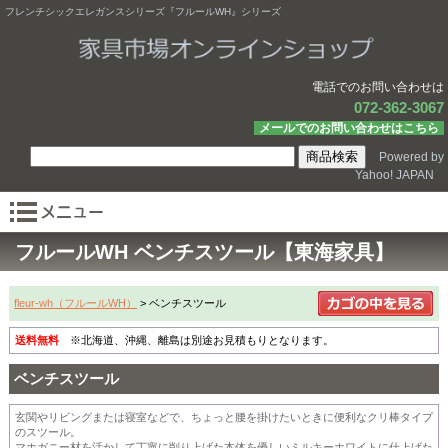
フレンチシックエレガンスシリーズ『フルールWH』シリーズ
電話でのお問い合わせは
072-362-3067
メールでのお問い合わせはこちら
Powered by
Yahoo! JAPAN
フルールWH ベンチスツール【東海家具】
fleur-wh（フルールWH）
> ベンチスツール
送料無料
※北海道、沖縄、離島は別途お見積もりとなります。
ベンチスツール
玄関やリビングまたは寝室などで、ちょっと腰を掛けたいときに便利なクリ棒タイプ
のスツール。
マホガニー材を活かして丁寧に削り上げた本体を優しいミルキーホワイトに仕上げた