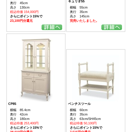
キュリオ55
奥行 45cm
高さ 130cm
横幅 55cm
税込特価 154,000円
奥行 35cm
さらにポイント15%で
高さ 145cm
23,100円分還元
完売いたしました。
CP85
ベンチスツール
横幅 85.4cm
横幅 60cm
奥行 42cm
奥行 35cm
高さ 180cm
高さ 63cm/SH45cm
税込特価 253,400円
税込特価 50,100円
さらにポイント15%で
さらにポイント15%で
38,010円分還元
7,515円分還元