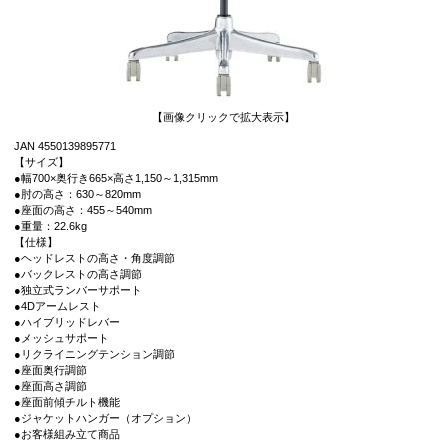
【画像クリックで拡大表示】
JAN 4550139895771
【サイズ】
●幅700×奥行き665×高さ1,150～1,315mm
●肘の高さ：630～820mm
●座面の高さ：455～540mm
●重量：22.6kg
【仕様】
●ヘッドレストの高さ・角度調節
●バックレストの高さ調節
●独立式ランバーサポート
●4Dアームレスト
●ハイブリッドレバー
●メッシュサポート
●リクライニングテンション調節
●座面奥行調節
●座面高さ調節
●座面前傾チルト機能
●ジャケットハンガー（オプション）
●お客様組み立て商品