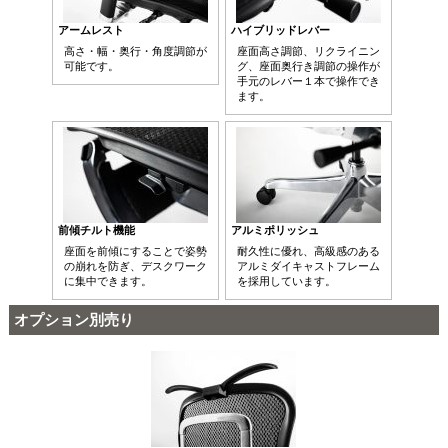
アームレスト
ハイブリッドレバー
高さ・幅・奥行・角度調節が
座面高さ調節、リクライニン
可能です。
グ、座面奥行き調節の操作が
手元のレバー１本で操作でき
ます。
前傾チルト機能
アルミポリッシュ
座面を前傾にすることで姿勢
耐久性に優れ、高級感のある
の崩れを防ぎ、デスクワーク
アルミダイキャストフレーム
に集中できます。
を採用しています。
オプション別売り