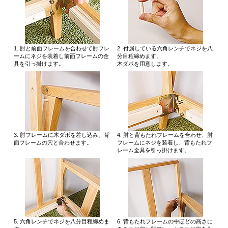
1. 肘と前面フレームを合わせて肘フレ
2. 付属している六角レンチでネジを八
ームにネジを装着し前面フレームの金
分目程締めます。
具を引っ掛けます。
木ダボを用意します。
3. 肘フレームに木ダボを差し込み、背
4. 肘と背もたれフレームを合わせ、肘
面フレームの穴と合わせます。
フレームにネジを装着し、背もたれフ
レーム金具を引っ掛けます。
5. 六角レンチでネジを八分目程締めま
6. 背もたれフレームの中ほどの高さに