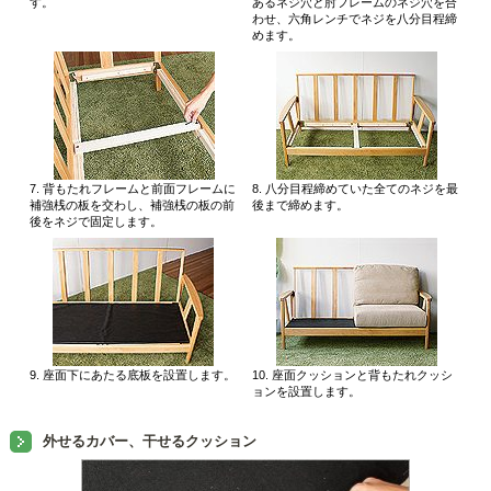
す。
あるネジ穴と肘フレームのネジ穴を合
わせ、六角レンチでネジを八分目程締
めます。
7. 背もたれフレームと前面フレームに
8. 八分目程締めていた全てのネジを最
補強桟の板を交わし、補強桟の板の前
後まで締めます。
後をネジで固定します。
9. 座面下にあたる底板を設置します。
10. 座面クッションと背もたれクッシ
ョンを設置します。
外せるカバー、干せるクッション