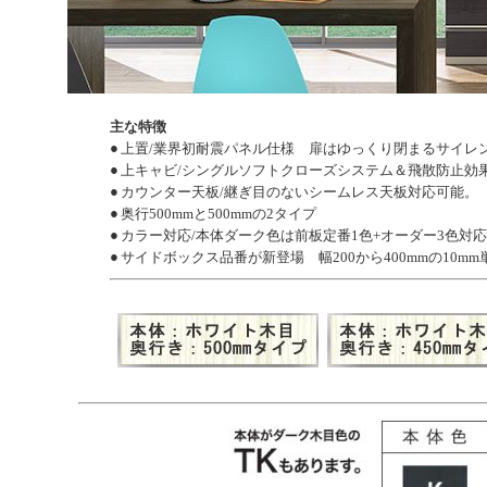
主な特徴
●
上置/業界初耐震パネル仕様 扉はゆっくり閉まるサイレ
●
上キャビ/シングルソフトクローズシステム＆飛散防止効果フィ
●
カウンター天板/継ぎ目のないシームレス天板対応可能。
●
奥行500mmと500mmの2タイプ
●
カラー対応/本体ダーク色は前板定番1色+オーダー3色対
●
サイドボックス品番が新登場 幅200から400mmの10m