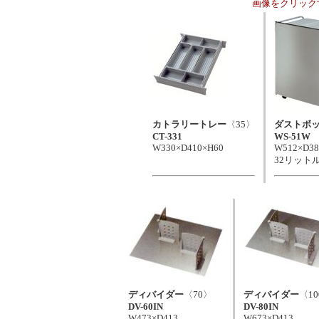
画像をクリック
カトラリートレー
〈35〉
ダストボ
CT-331
WS-51W
W330×D410×H60
W512×D38
32リット
ディバイダー
〈70〉
ディバイダー
〈1
DV-60IN
DV-80IN
W473×D413
W673×D413