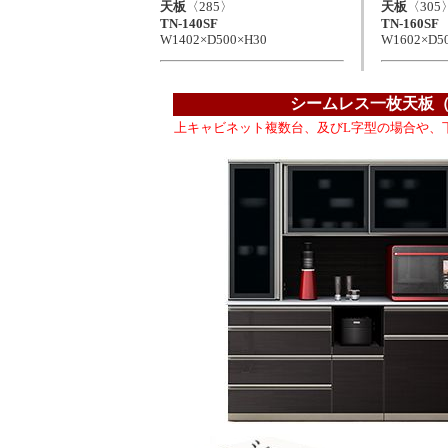
天板
〈285〉
天板
〈305
TN-140SF
TN-160SF
W1402×D500×H30
W1602×D5
シームレス一枚天板
上キャビネット複数台、及びL字型の場合や、