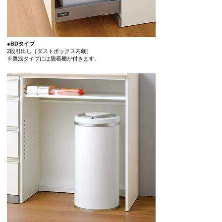
●BDタイプ
2段引出し［ダストボックス内蔵］
※奥浅タイプには脱着棚が付きます。