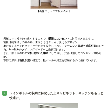
【画像クリックで拡大表示】
天板よりも幅を3cm狭くすることで、
壁側のコンセント
に対応できるように。
前板は従来通りの幅の為、正面からはスッキリ見えるデザイン。
奥行きを上キャビネットと合わせて設定しており、
シームレス天板も対応可能
にした
為、1cm刻みのダイニングボードをご提案頂けます。
また上部下段の扉の
背板は抜いた構造
にしており、穴あけ無しでコンセント対応可
能。
下部の扉内は
地板が無い
構造で、段ボールや脚立を収納するのに優れています。
ワインボトルの収納に特化した上キャビネット、キッチンをもっと
快適に。