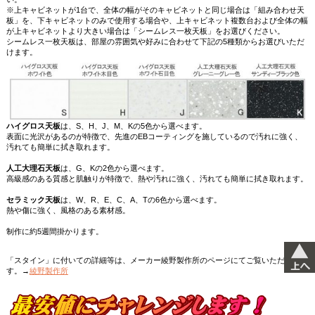
※上キャビネットが1台で、全体の幅がそのキャビネットと同じ場合は「組み合わせ天
板」を、下キャビネットのみで使用する場合や、上キャビネット複数台および全体の幅
が上キャビネットより大きい場合は「シームレス一枚天板」をお選びください。
シームレス一枚天板
は、部屋の雰囲気や好みに合わせて下記の5種類からお選びいただ
けます。
ハイグロス天板
は、S、H、J、M、Kの5色から選べます。
表面に光沢があるのが特徴で、先進のEBコーティングを施しているので汚れに強く、
汚れても簡単に拭き取れます。
人工大理石天板
は、G、Kの2色から選べます。
高級感のある質感と肌触りが特徴で、熱や汚れに強く、汚れても簡単に拭き取れます。
セラミック天板
は、W、R、E、C、A、Tの6色から選べます。
熱や傷に強く、風格のある素材感。
制作に約5週間掛かります。
「スタイン」に付いての詳細等は、メーカー綾野製作所のページにてご覧いただけま
す。→
綾野製作所