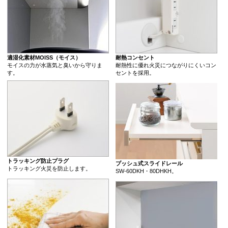
適湿化素材MOISS（モイス）
耐熱コンセント
モイスの力が水蒸気と臭いから守りま
耐熱性に優れ火災につながりにくいコン
す。
セントを採用。
トラッキング防止プラグ
プッシュ式スライドレール
トラッキング火災を防止します。
SW-60DKH・80DHKH。