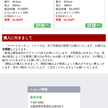
奥行 44.5cm
奥行 44.5cm
高さ 180cm
高さ 180cm
税込特価 47,000円
税込特価 59,100円
さらにポイント10%
さらにポイント10%
4,700ポイント
5,910ポイント
実質 42,300円
実質 53,190円
搬入に付きまして
・『スマートキッチン』シリーズは、全て完成品の状態でお届けいたします。お届けは
玄関渡し
となります。
・配送は運送会社のドライバー1名でお伺いいたします。大型商品に付きましては、現
地の状況によってお客様に搬入のお手伝いをお願いする事がございますが、その際はご
協力いただきますようお願い申し上げます。
・2階以上の搬入に付きまして、階段の幅および形状によって搬入ができない事もござ
います。充分ご検討いただいた上で、ご注文くださいますようお願いいたします。
ショップ情報
家具市場
〒587-0062
大阪府堺市美原区太井518-1