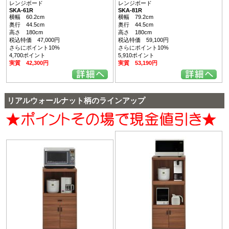
レンジボード
レンジボード
SKA-61R
SKA-81R
横幅 60.2cm
横幅 79.2cm
奥行 44.5cm
奥行 44.5cm
高さ 180cm
高さ 180cm
税込特価 47,000円
税込特価 59,100円
さらにポイント10%
さらにポイント10%
4,700ポイント
5,910ポイント
実質 42,300円
実質 53,190円
リアルウォールナット柄のラインアップ