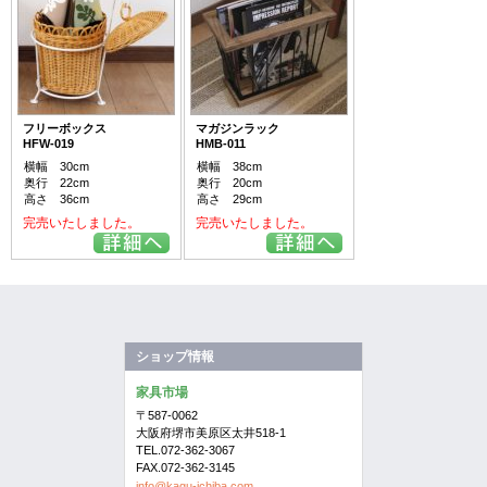
フリーボックス
マガジンラック
HFW-019
HMB-011
横幅 30cm
横幅 38cm
奥行 22cm
奥行 20cm
高さ 36cm
高さ 29cm
完売いたしました。
完売いたしました。
ショップ情報
家具市場
〒587-0062
大阪府堺市美原区太井518-1
TEL.072-362-3067
FAX.072-362-3145
info@kagu-ichiba.com