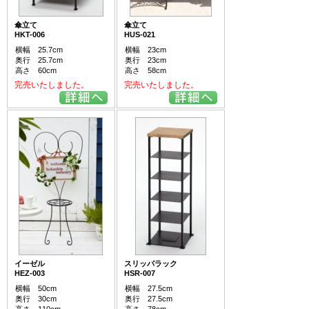
傘立て
傘立て
HKT-006
HUS-021
横幅 25.7cm
横幅 23cm
奥行 25.7cm
奥行 23cm
高さ 60cm
高さ 58cm
完売いたしました。
完売いたしました。
イーゼル
スリッパラック
HEZ-003
HSR-007
横幅 50cm
横幅 27.5cm
奥行 30cm
奥行 27.5cm
高さ 110cm
高さ 78cm