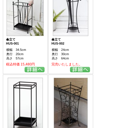
傘立て
傘立て
HUS-001
HUS-002
横幅 34.5cm
横幅 24cm
奥行 20cm
奥行 30cm
高さ 57cm
高さ 64cm
税込特価 15,480円
完売いたしました。