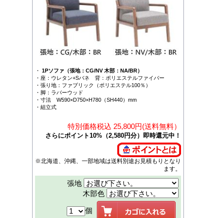
・
1Pソファ（張地：CG/NV 木部：NA/BR）
・座：ウレタン+Sバネ 背：ポリエステルファイバー
・張り地：ファブリック（ポリエステル100％）
・脚：ラバーウッド
・寸法 W590×D750×H780（SH440）mm
・組立式
特別価格税込 25,800円(送料無料）
さらにポイント10%（2,580円分）即時還元中！
※北海道、沖縄、一部地域は送料別途お見積もりとなり
ます。
張地
木部色
個