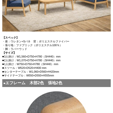
【スペック】
・座：ウレタン+Sバネ 背：ポリエステルファイバー
・張り地：ファブリック（ポリエステル100％）
・脚：ラバーウッド
【サイズ】
■3人掛け：W1,560×D750×H780（SH440）mm
■2人掛け：W1,070×D750×H780（SH440）mm
■1人掛け：W750×D750×H780（SH440）mm
■スツール：W520×D520×H400 mm
■センターテーブル：W1,060×D560×H420mm
■サイドテーブル：W550×D550×H555mm
エフレーム 木部2色 張地2色
■