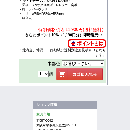
・
サイドテーブル（木部：NA/BR）
・天板：BR/オクメ突板 NA/ラバー突板
・脚：ラバーウッド
・寸法 W550×D550×H555mm
・組立式
特別価格税込 11,900円(送料無料）
さらにポイント10%（1,190円分）即時還元中！
※北海道、沖縄、一部地域は送料別途お見積もりとなり
ます。
木部色
個
ショップ情報
家具市場
〒587-0062
大阪府堺市美原区太井518-1
TEL.072-362-3067