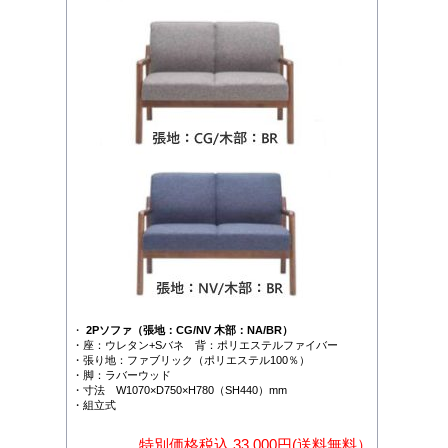
・
2Pソファ（張地：CG/NV 木部：NA/BR）
・座：ウレタン+Sバネ 背：ポリエステルファイバー
・張り地：ファブリック（ポリエステル100％）
・脚：ラバーウッド
・寸法 W1070×D750×H780（SH440）mm
・組立式
特別価格税込 33,000円(送料無料）