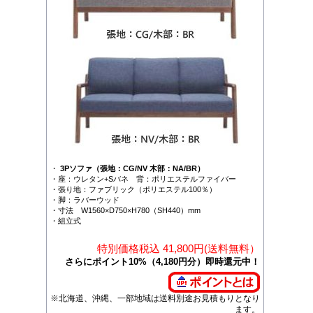
・
3Pソファ（張地：CG/NV 木部：NA/BR）
・座：ウレタン+Sバネ 背：ポリエステルファイバー
・張り地：ファブリック（ポリエステル100％）
・脚：ラバーウッド
・寸法 W1560×D750×H780（SH440）mm
・組立式
特別価格税込 41,800円(送料無料）
さらにポイント10%（4,180円分）即時還元中！
※北海道、沖縄、一部地域は送料別途お見積もりとなり
ます。