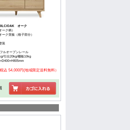
0LC/OAK オーク
オーク柄）
トオーク突板（格子部分）
塗装
/フルオープンレール
/引出20kg/棚板10kg
×D400×H805mm
税込 54,000円(地域限定送料無料）
個