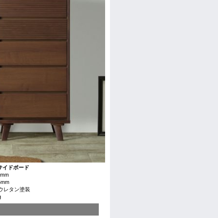
サイドボード
5mm
5mm
ウレタン塗装
g