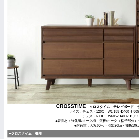
CROSSTIME
クロスタイム テレビボード 
サイズ：チェスト120C W1,185×D400×H80
チェスト60HC W605×D400×H1,19
●表面材：強化紙/オーク柄 突板/オーク（格子部分）
●耐荷重：天板60kg・引出20kg・棚板10k
■クロスタイム 機能