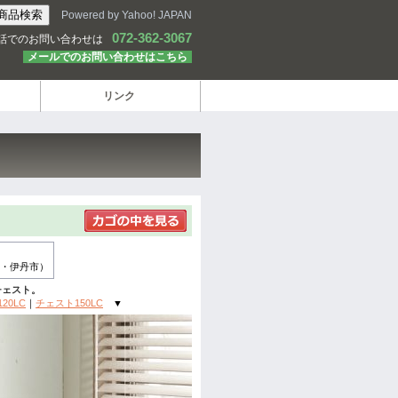
Powered by Yahoo! JAPAN
072-362-3067
話でのお問い合わせは
メールでのお問い合わせはこちら
リンク
・伊丹市）
チェスト。
20LC
｜
チェスト150LC
▼