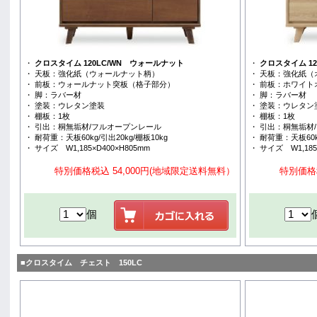
・
クロスタイム 120LC/WN ウォールナット
・
クロスタイム 12
・ 天板：強化紙（ウォールナット柄）
・ 天板：強化紙（
・ 前板：ウォールナット突板（格子部分）
・ 前板：ホワイ
・ 脚：ラバー材
・ 脚：ラバー材
・ 塗装：ウレタン塗装
・ 塗装：ウレタン
・ 棚板：1枚
・ 棚板：1枚
・ 引出：桐無垢材/フルオープンレール
・ 引出：桐無垢材
・ 耐荷重：天板60kg/引出20kg/棚板10kg
・ 耐荷重：天板60kg
・ サイズ W1,185×D400×H805mm
・ サイズ W1,185
特別価格税込 54,000円(地域限定送料無料）
特別価格
個
■クロスタイム チェスト 150LC