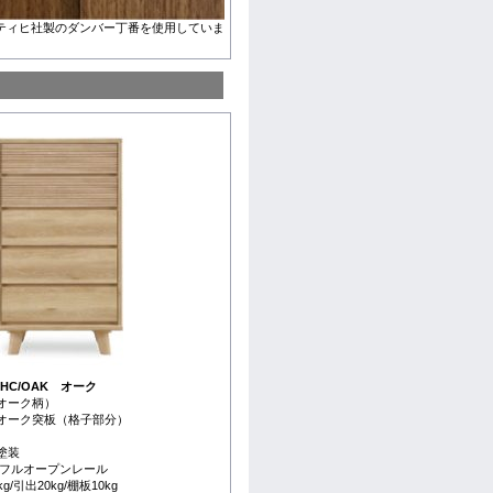
ティヒ社製のダンバー丁番を使用していま
HC/OAK オーク
オーク柄）
トオーク突板（格子部分）
塗装
/フルオープンレール
/引出20kg/棚板10kg