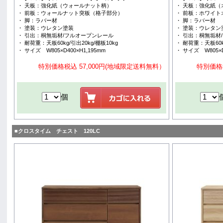
・ 天板：強化紙（ウォールナット柄）
・ 天板：強化紙（
・ 前板：ウォールナット突板（格子部分）
・ 前板：ホワイ
・ 脚：ラバー材
・ 脚：ラバー材
・ 塗装：ウレタン塗装
・ 塗装：ウレタン
・ 引出：桐無垢材/フルオープンレール
・ 引出：桐無垢材
・ 耐荷重：天板60kg/引出20kg/棚板10kg
・ 耐荷重：天板60kg
・ サイズ W805×D400×H1,195mm
・ サイズ W805×D
特別価格税込 57,000円(地域限定送料無料）
特別価格
個
■クロスタイム チェスト 120LC