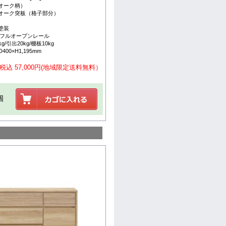
オーク柄）
トオーク突板（格子部分）
塗装
/フルオープンレール
/引出20kg/棚板10kg
400×H1,195mm
税込 57,000円(地域限定送料無料）
個