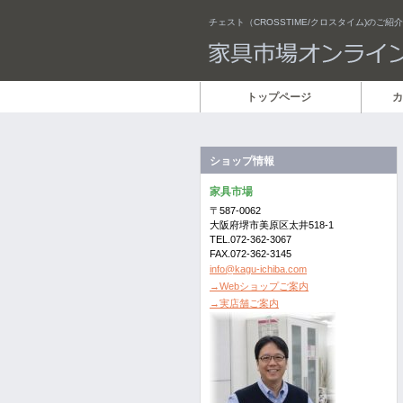
チェスト（CROSSTIME/クロスタイム)のご紹介
トップページ
カ
ショップ情報
家具市場
〒587-0062
大阪府堺市美原区太井518-1
TEL.072-362-3067
FAX.072-362-3145
info@kagu-ichiba.com
→Webショップご案内
→実店舗ご案内