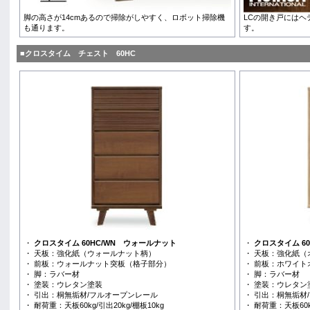
脚の高さが14cmあるので掃除がしやすく、ロボット掃除機
LCの開き戸にはヘ
も通ります。
す。
■クロスタイム チェスト 60HC
・
クロスタイム 60HC/WN ウォールナット
・
クロスタイム 60
・ 天板：強化紙（ウォールナット柄）
・ 天板：強化紙（
・ 前板：ウォールナット突板（格子部分）
・ 前板：ホワイ
・ 脚：ラバー材
・ 脚：ラバー材
・ 塗装：ウレタン塗装
・ 塗装：ウレタン
・ 引出：桐無垢材/フルオープンレール
・ 引出：桐無垢材
・ 耐荷重：天板60kg/引出20kg/棚板10kg
・ 耐荷重：天板60kg