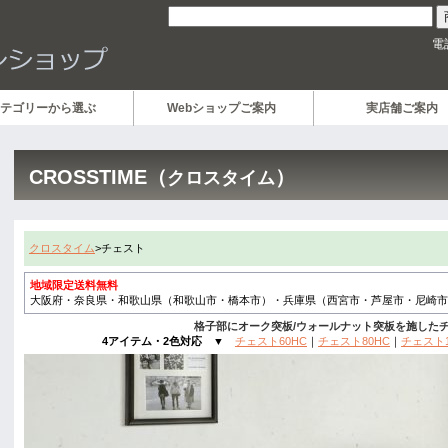
電
テゴリーから選ぶ
Webショップご案内
実店舗ご案内
CROSSTIME（
）
クロスタイム
クロスタイム
>チェスト
地域限定送料無料
大阪府・奈良県・和歌山県（和歌山市・橋本市）・兵庫県（西宮市・芦屋市・尼崎市
格子部にオーク突板/ウォールナット突板を施した
4アイテム・2色対応
▼
チェスト60HC
｜
チェスト80HC
｜
チェスト1