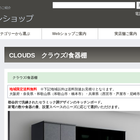
)のご紹介
電
テゴリーから選ぶ
Webショップご案内
実店舗ご案内
CLOUDS クラウズ/食器棚
クラウズ/食器棚
地域限定送料無料
※下記地域以外は送料別途お見積りとなります。
大阪府・奈良県・和歌山県（和歌山市・橋本市）・兵庫県（西宮市・芦屋市・尼崎市
都会的で洗練されたセラミック調デザインのキッチンボード。
家電の数や食器の量、設置スペースのニーズに応じて選択いただけます。