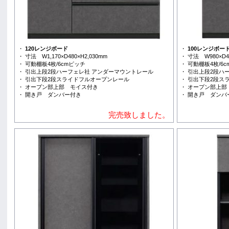
・
120レンジボード
・
100レンジボー
・ 寸法 W1,170×D480×H2,030mm
・ 寸法 W980×D48
・ 可動棚板4枚/6cmピッチ
・ 可動棚板4枚/6
・ 引出上段2段ハーフェレ社 アンダーマウントレール
・ 引出上段2段ハ
・ 引出下段2段スライドフルオープンレール
・ 引出下段2段ス
・ オープン部上部 モイス付き
・ オープン部上部
・ 開き戸 ダンバー付き
・ 開き戸 ダンバ
完売致しました。