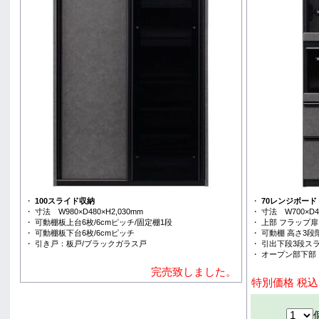
・
100スライド収納
・
70レンジボード
・ 寸法 W980×D480×H2,030mm
・ 寸法 W700×D48
・ 可動棚板上台6枚/6cmピッチ/固定棚1段
・ 上部 フラップ扉
・ 可動棚板下台6枚/6cmピッチ
・ 可動棚 高さ3段
・ 引き戸：板戸/ブラックガラス戸
・ 引出下段3段ス
・ オープン部下部
完売致しました。
特別価格 税込