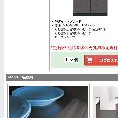
・
60ダイニングボード
・ 寸法 W600×D480×H2,030mm
・ 可動棚板上台3枚/6cmピッチ/固定棚1段
・ 可動棚板下台3枚/6cmピッチ
・ 扉 プッシュ式
特別価格 税込 81,000円(地域限定送
個
■POINT 商品説明