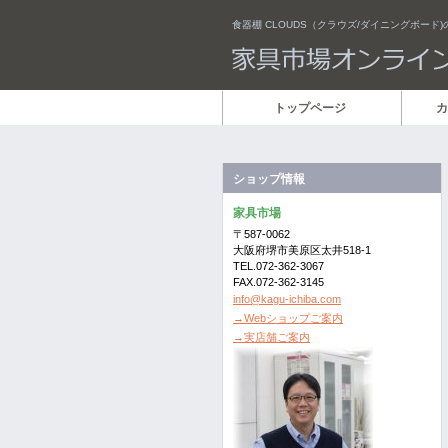
食器棚 CLOUDS（クラウズ/ダイニングボード
トップページ
カ
ショップ情報
家具市場
〒587-0062
大阪府堺市美原区太井518-1
TEL.072-362-3067
FAX.072-362-3145
info@kagu-ichiba.com
→Webショップご案内
→実店舗ご案内