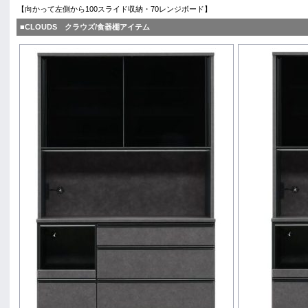
【向かって左側から100スライド収納・70レンジボード】
■CLOUDS クラウズ/食器棚アイテム