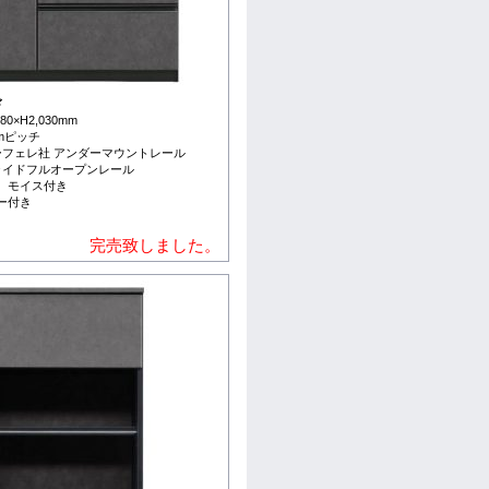
ド
0×H2,030mm
cmピッチ
ーフェレ社 アンダーマウントレール
ライドフルオープンレール
 モイス付き
ー付き
完売致しました。