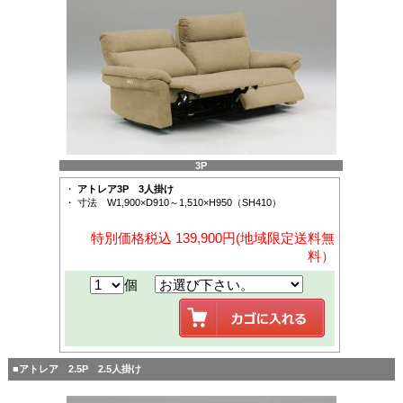
3P
・
アトレア3P 3人掛け
・ 寸法 W1,900×D910～1,510×H950（SH410）
特別価格税込 139,900円(地域限定送料無
料）
個
■アトレア 2.5P 2.5人掛け