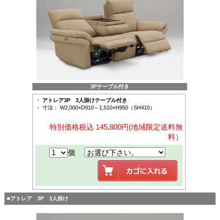
3Pテーブル付き
・
アトレア3P 3人掛けテーブル付き
・ 寸法： W2,000×D910～1,510×H950（SH410）
特別価格税込 145,800円(地域限定送料無
料）
個
■アトレア 3P 3人掛け