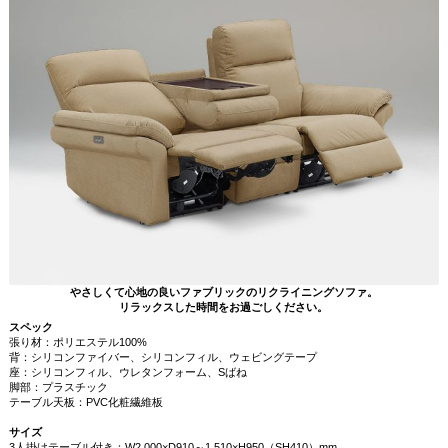
やさしくて心地の良いファブリックのリクライニングソファ。
リラックスした時間をお過ごしください。
スペック
張り材：ポリエステル100%
背：シリコンファイバー、シリコンフィル、ウェビングテープ
座：シリコンフィル、ウレタンフォーム、Sばね
脚部：プラスチック
テーブル天板：PVC化粧繊維板
サイズ
3人掛けテーブル付き：W2,000×D910～1,510×H950（SH410）mm