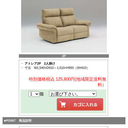
2P
・
アトレア2P 2人掛け
・ 寸法 W1,540×D910～1,510×H950（SH410）
特別価格税込 125,800円(地域限定送料無
料）
個
■POINT 商品説明