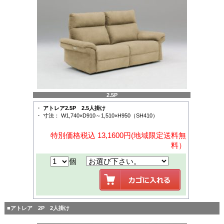
2.5P
・
アトレア2.5P 2.5人掛け
・ 寸法： W1,740×D910～1,510×H950（SH410）
特別価格税込 13,1600円(地域限定送料無
料）
個
■アトレア 2P 2人掛け