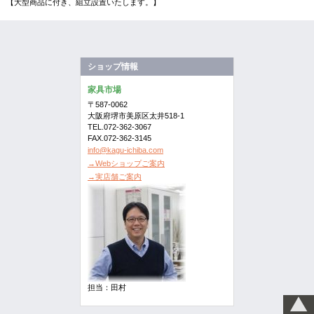
【大型商品に付き、組立設置いたします。】
ショップ情報
家具市場
〒587-0062
大阪府堺市美原区太井518-1
TEL.072-362-3067
FAX.072-362-3145
info@kagu-ichiba.com
→Webショップご案内
→実店舗ご案内
担当：田村