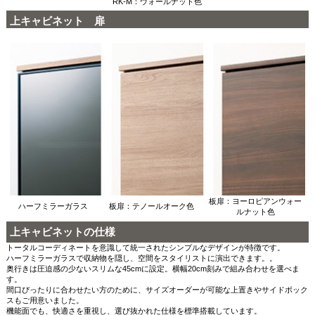
RK-M：ウォールナット色
上キャビネット 扉
板扉：ヨーロピアンウォー
ハーフミラーガラス
板扉：テノールオーク色
ルナット色
上キャビネットの仕様
トータルコーディネートを意識して統一されたシンプルなデザインが特徴です。
ハーフミラーガラスで収納物を隠し、空間をスタイリストに演出できます。。
奥行きは圧迫感の少ないスリムな45cmに設定。横幅20cm刻みで組み合わせを選べま
す。
間口ぴったりに合わせたい方のために、サイズオーダーが可能な上置きやサイドボック
スもご用意いました。
機能面でも、快適さを重視し、選び抜かれた仕様を標準搭載しています。