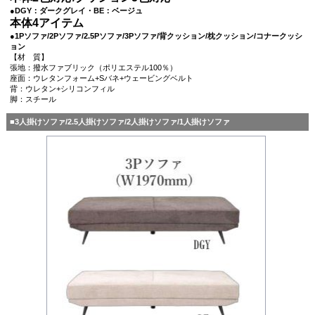
●DGY：ダークグレイ・BE：ベージュ
本体4アイテム
●1Pソファ/2Pソファ/2.5Pソファ/3Pソファ/背クッション/枕クッション/コナークッシ
ョン
【材 質】
張地：撥水ファブリック（ポリエステル100％）
座面：ウレタンフォーム+Sバネ+ウェービングベルト
背：ウレタン+シリコンフィル
脚：スチール
■3人掛けソファ/2.5人掛けソファ/2人掛けソファ/1人掛けソファ