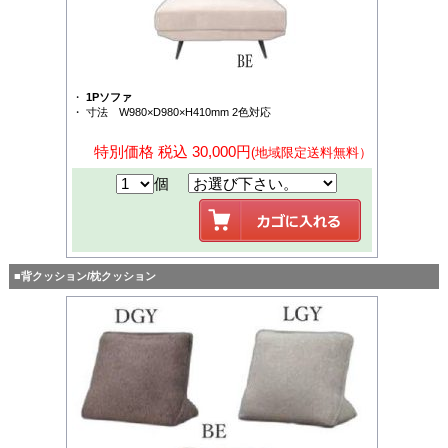
・
1Pソファ
・ 寸法 W980×D980×H410mm 2色対応
特別価格 税込 30,000円
(地域限定送料無料）
個
■背クッション/枕クッション