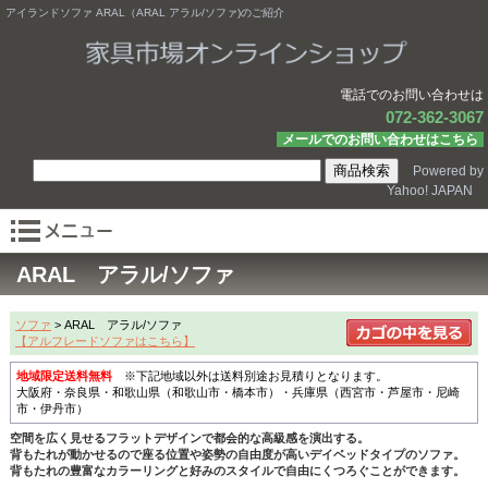
アイランドソファ ARAL（ARAL アラル/ソファ)のご紹介
電話でのお問い合わせは
072-362-3067
メールでのお問い合わせはこちら
Powered by
Yahoo! JAPAN
ARAL アラル/ソファ
ソファ
> ARAL アラル/ソファ
【アルフレードソファはこちら】
地域限定送料無料
※下記地域以外は送料別途お見積りとなります。
大阪府・奈良県・和歌山県（和歌山市・橋本市）・兵庫県（西宮市・芦屋市・尼崎
市・伊丹市）
空間を広く見せるフラットデザインで都会的な高級感を演出する。
背もたれが動かせるので座る位置や姿勢の自由度が高いデイベッドタイプのソファ。
背もたれの豊富なカラーリングと好みのスタイルで自由にくつろぐことができます。