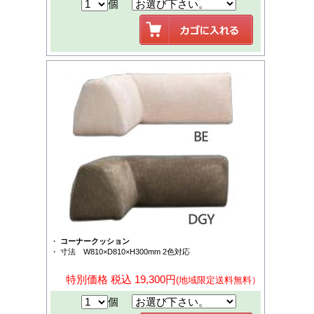
個
・
コーナークッション
・ 寸法 W810×D810×H300mm 2色対応
特別価格 税込 19,300円
(地域限定送料無料）
個